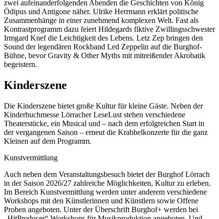
zwei aufeinanderfolgenden Abenden die Geschichten von König
Ödipus und Antigone näher. Ulrike Herrmann erklärt politische
Zusammenhänge in einer zunehmend komplexen Welt. Fast als
Kontrastprogramm dazu feiert Hildegards fiktive Zwillingsschwester
Irmgard Knef die Leichtigkeit des Lebens. Letz Zep bringen den
Sound der legendären Rockband Led Zeppelin auf die Burghof-
Bühne, bevor Gravity & Other Myths mit mitreißender Akrobatik
begeistern.
Kinderszene
Die Kinderszene bietet große Kultur für kleine Gäste. Neben der
Kinderbuchmesse Lörracher LeseLust stehen verschiedene
Theaterstücke, ein Musical und – nach dem erfolgreichen Start in
der vergangenen Saison – erneut die Krabbelkonzerte für die ganz
Kleinen auf dem Programm.
Kunstvermittlung
Auch neben dem Veranstaltungsbesuch bietet der Burghof Lörrach
in der Saison 2026/27 zahlreiche Möglichkeiten, Kultur zu erleben.
Im Bereich Kunstvermittlung werden unter anderem verschiedene
Workshops mit den Künstlerinnen und Künstlern sowie Offene
Proben angeboten. Unter der Überschrift Burghof+ werden bei
„HitProducer“ Workshops für Musikproduktion angeboten. Und