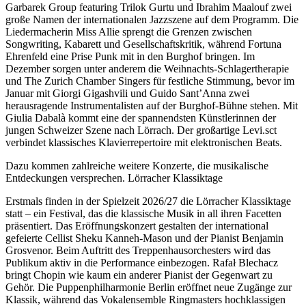
Garbarek Group featuring Trilok Gurtu und Ibrahim Maalouf zwei
große Namen der internationalen Jazzszene auf dem Programm. Die
Liedermacherin Miss Allie sprengt die Grenzen zwischen
Songwriting, Kabarett und Gesellschaftskritik, während Fortuna
Ehrenfeld eine Prise Punk mit in den Burghof bringen. Im
Dezember sorgen unter anderem die Weihnachts-Schlagertherapie
und The Zurich Chamber Singers für festliche Stimmung, bevor im
Januar mit Giorgi Gigashvili und Guido Sant’Anna zwei
herausragende Instrumentalisten auf der Burghof-Bühne stehen. Mit
Giulia Dabalà kommt eine der spannendsten Künstlerinnen der
jungen Schweizer Szene nach Lörrach. Der großartige Levi.sct
verbindet klassisches Klavierrepertoire mit elektronischen Beats.
Dazu kommen zahlreiche weitere Konzerte, die musikalische
Entdeckungen versprechen. Lörracher Klassiktage
Erstmals finden in der Spielzeit 2026/27 die Lörracher Klassiktage
statt – ein Festival, das die klassische Musik in all ihren Facetten
präsentiert. Das Eröffnungskonzert gestalten der international
gefeierte Cellist Sheku Kanneh-Mason und der Pianist Benjamin
Grosvenor. Beim Auftritt des Treppenhausorchesters wird das
Publikum aktiv in die Performance einbezogen. Rafał Blechacz
bringt Chopin wie kaum ein anderer Pianist der Gegenwart zu
Gehör. Die Puppenphilharmonie Berlin eröffnet neue Zugänge zur
Klassik, während das Vokalensemble Ringmasters hochklassigen