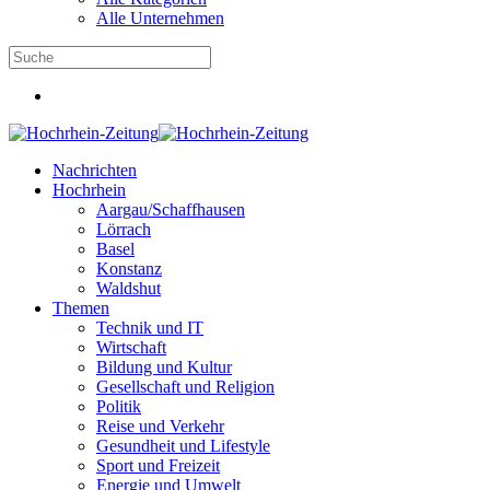
Alle Unternehmen
Nachrichten
Hochrhein
Aargau/Schaffhausen
Lörrach
Basel
Konstanz
Waldshut
Themen
Technik und IT
Wirtschaft
Bildung und Kultur
Gesellschaft und Religion
Politik
Reise und Verkehr
Gesundheit und Lifestyle
Sport und Freizeit
Energie und Umwelt