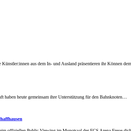
 Künstler:innen aus dem In- und Ausland präsentieren ihr Können d
lschaft haben heute gemeinsam ihre Unterstützung für den Bahnknoten…
chaffhausen
beim offiziellen Public Viewing im Munotsaal der FCS Arena.Freue di