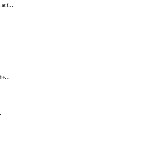
ch auf…
 die…
…