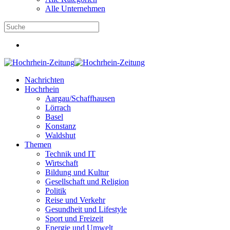
Alle Unternehmen
Nachrichten
Hochrhein
Aargau/Schaffhausen
Lörrach
Basel
Konstanz
Waldshut
Themen
Technik und IT
Wirtschaft
Bildung und Kultur
Gesellschaft und Religion
Politik
Reise und Verkehr
Gesundheit und Lifestyle
Sport und Freizeit
Energie und Umwelt