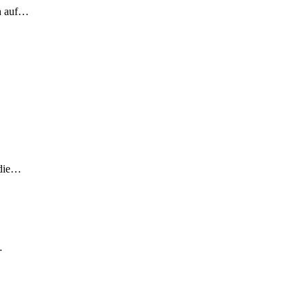
ch auf…
 die…
…