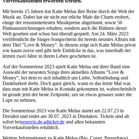
Vorverkaufsstellen erworben werden.
Mit bereits 15 Jahren trat Katie Melua ihre Reise durch die Welt der
Musik an. Dabei hat sie nicht nur etliche Male die Charts erobert,
einige der renommiertesten Musikpreise abgeräumt, sowie 56
Platinauszeichnungen erhalten, sondern auch die Bühnen dieser
Welt gesehen und schon fast überall gespielt. Am 24. März 2023
veröffentlicht die Singer-Songwriterin ihr bereits neuntes Album mit
dem Titel ”Love & Money”. In diesem zeigt sich Katie Melua privat
wie kaum zuvor und gibt tiefe Einblicke in das, was innerhalb der
letzten zwei Jahre in ihrem Leben geschehen ist.
Auf der Sommertour 2023 spielt Katie Melua mit ihrer Band eine
Auswahl der neuesten Songs ihres aktuellen Albums “Love &
Money”, bei dem es sich inhaltlich um Liebe, Selbstfindung und
Dankbarkeit dreht. Doch ganz gleich, wann es das letzte Mal war,
dass man mit Katie Melua in Kontakt gekommen ist, wahrscheinlich
ist gerade jetzt der beste Zeitpunkt, um sie etwas genauer unter die
Lupe zu nehmen.
Die Sommertour 2023 von Katie Melua startet am 22.07.23 in
Dresden und endet am 30.07. 2023 in Dinslaken. Tickets sind ab
sofort bei
reservix.de
,
adticket.de
und allen bekannten
Vorverkaufsstellen erhältlich.
Weitere Informationen zu Katie Melua (Bio, Cover, Pressefotos)