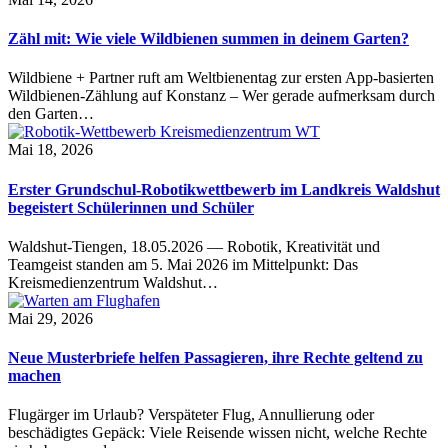
Zähl mit: Wie viele Wildbienen summen in deinem Garten?
Wildbiene + Partner ruft am Weltbienentag zur ersten App-basierten
Wildbienen-Zählung auf Konstanz – Wer gerade aufmerksam durch
den Garten…
Mai 18, 2026
Erster Grundschul-Robotikwettbewerb im Landkreis Waldshut
begeistert Schülerinnen und Schüler
Waldshut-Tiengen, 18.05.2026 — Robotik, Kreativität und
Teamgeist standen am 5. Mai 2026 im Mittelpunkt: Das
Kreismedienzentrum Waldshut…
Mai 29, 2026
Neue Musterbriefe helfen Passagieren, ihre Rechte geltend zu
machen
Flugärger im Urlaub? Verspäteter Flug, Annullierung oder
beschädigtes Gepäck: Viele Reisende wissen nicht, welche Rechte