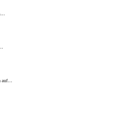
em…
!…
ch auf…