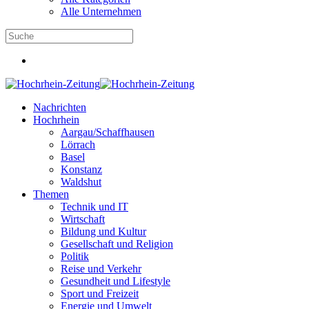
Alle Unternehmen
Nachrichten
Hochrhein
Aargau/Schaffhausen
Lörrach
Basel
Konstanz
Waldshut
Themen
Technik und IT
Wirtschaft
Bildung und Kultur
Gesellschaft und Religion
Politik
Reise und Verkehr
Gesundheit und Lifestyle
Sport und Freizeit
Energie und Umwelt