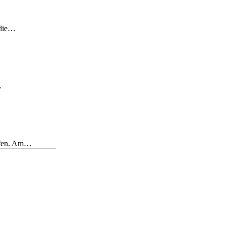
 die…
…
effen. Am…