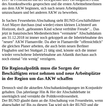
des Atomkraftwerks gesprochen und die ersten ArbeitnehmerInnen
aus dem AKW beginnen, sich nach neuen Arbeitsplätzen
umzuschauen und bei anderen AKW zu bewerben.
In Sachen Fessenheim-Abschaltung sieht BUND-Geschäftsführer
Axel Mayer durchaus (mal wieder) einen kleinen Lichtstreif am
Horizont, doch „gebranntes Kind scheut verfrühte Freude“... Das
jetzt in französischen Medienberichten "vermutete" Abschaltdatum
am 31.12.2018 ist immer noch gekoppelt an die Inbetriebnahme des
"neuen" AKW Flamanville. Da aber in Flamanville "offensichtlich"
die gleichen Planer arbeiten, die auch beim neuen Berliner
Flughafen und bei Stuttgart 21 tätig sind, könnte sich die immer
wieder verschobene Inbetriebnahme am Atlantik durchaus auch
noch einmal "ein wenig" verzögern.
Die Regionalpolitik muss die Sorgen der
Beschäftigten ernst nehmen und neue Arbeitsplätze
in der Region um das AKW schaffen
Dennoch sind die aktuellen Abschaltankündigungen im Konjunktiv
gehalten. Das jahrelange Hin & Her der Abschaltdebatte ist
unerträglich und verstärkt die Politikverdrossenheit.
Der BUND glaubt dann an die Abschaltung von Fessenheim, wenn
abgeschaltet ist! Bis zu diesem Tag wird sich der BUND und die