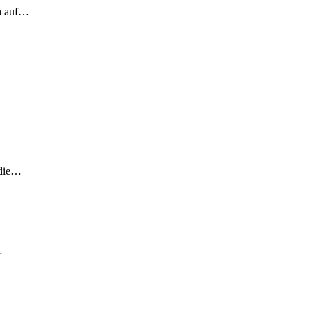
ch auf…
 die…
…