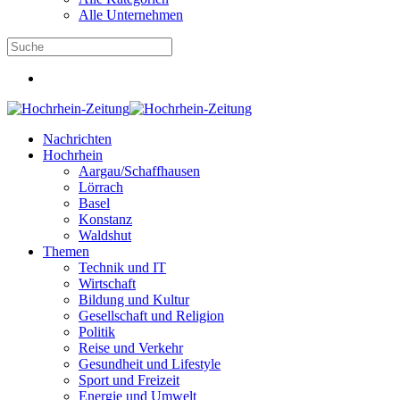
Alle Unternehmen
Nachrichten
Hochrhein
Aargau/Schaffhausen
Lörrach
Basel
Konstanz
Waldshut
Themen
Technik und IT
Wirtschaft
Bildung und Kultur
Gesellschaft und Religion
Politik
Reise und Verkehr
Gesundheit und Lifestyle
Sport und Freizeit
Energie und Umwelt