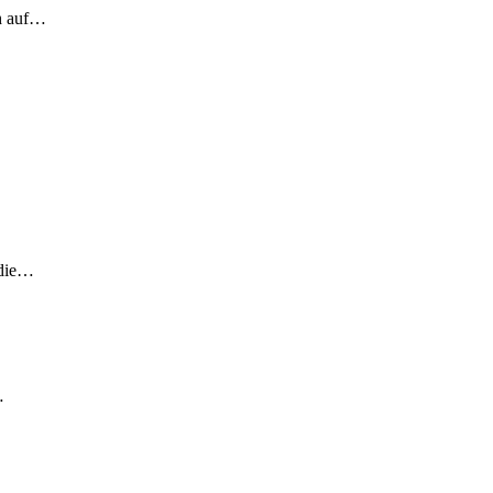
ch auf…
 die…
…