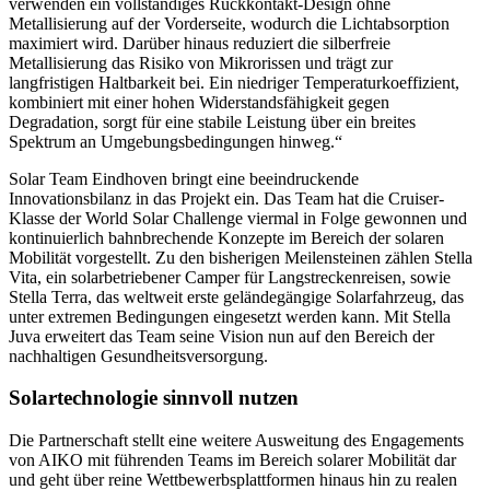
verwenden ein vollständiges Rückkontakt-Design ohne
Metallisierung auf der Vorderseite, wodurch die Lichtabsorption
maximiert wird. Darüber hinaus reduziert die silberfreie
Metallisierung das Risiko von Mikrorissen und trägt zur
langfristigen Haltbarkeit bei. Ein niedriger Temperaturkoeffizient,
kombiniert mit einer hohen Widerstandsfähigkeit gegen
Degradation, sorgt für eine stabile Leistung über ein breites
Spektrum an Umgebungsbedingungen hinweg.“
Solar Team Eindhoven bringt eine beeindruckende
Innovationsbilanz in das Projekt ein. Das Team hat die Cruiser-
Klasse der World Solar Challenge viermal in Folge gewonnen und
kontinuierlich bahnbrechende Konzepte im Bereich der solaren
Mobilität vorgestellt. Zu den bisherigen Meilensteinen zählen Stella
Vita, ein solarbetriebener Camper für Langstreckenreisen, sowie
Stella Terra, das weltweit erste geländegängige Solarfahrzeug, das
unter extremen Bedingungen eingesetzt werden kann. Mit Stella
Juva erweitert das Team seine Vision nun auf den Bereich der
nachhaltigen Gesundheitsversorgung.
Solartechnologie sinnvoll nutzen
Die Partnerschaft stellt eine weitere Ausweitung des Engagements
von AIKO mit führenden Teams im Bereich solarer Mobilität dar
und geht über reine Wettbewerbsplattformen hinaus hin zu realen