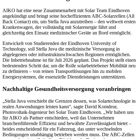
AIKO hat eine neue Zusammenarbeit mit Solar Team Eindhoven
angekündigt und bringt seine hocheffizienten ABC-Solarzellen (All
Back Contact) ein, um Stella Juva anzutreiben – den weltweit ersten
Krankenwagen, der vollständig mit Solarenergie fährt und
gleichzeitig den Einsatz medizinischer Geräte an Bord ermöglicht.
Entwickelt von Studierenden der Eindhoven University of
Technology, soll Stella Juva die medizinische Versorgung in
abgelegenen oder infrastrukturschwachen Regionen ermöglichen.
Die Inbetriebnahme ist für Juli 2026 geplant. Das Projekt stellt einen
bedeutenden Schritt dar, um die Rolle solarbetriebener Mobilität neu
zu definieren – von reinen Transportlösungen hin zu mobilen
Energiesystemen, die essenzielle Dienstleistungen unterstützen.
Nachhaltige Gesundheitsversorgung voranbringen
„Stella Juva verschiebt die Grenzen dessen, was Solartechnologie in
realen Anwendungen leisten kann“, sagte David Komdeur,
Photovoltaik-Ingenieur bei Solar Team Eindhoven. „Wir haben uns
für AIKO als Partner entschieden, weil das Unternehmen
branchenführende Effizienz und bewährte Zuverlässigkeit bietet –
beides entscheidend für ein Fahrzeug, das unter wechselnden
Bedingungen unabhängig betrieben werden muss. Die ABC-Zellen