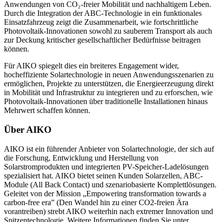
Anwendungen von CO₂-freier Mobilität und nachhaltigem Leben.
Durch die Integration der ABC-Technologie in ein funktionales
Einsatzfahrzeug zeigt die Zusammenarbeit, wie fortschrittliche
Photovoltaik-Innovationen sowohl zu sauberem Transport als auch
zur Deckung kritischer gesellschaftlicher Bedürfnisse beitragen
können.
Für AIKO spiegelt dies ein breiteres Engagement wider,
hocheffiziente Solartechnologie in neuen Anwendungsszenarien zu
ermöglichen, Projekte zu unterstützen, die Energieerzeugung direkt
in Mobilität und Infrastruktur zu integrieren und zu erforschen, wie
Photovoltaik-Innovationen über traditionelle Installationen hinaus
Mehrwert schaffen können.
Über AIKO
AIKO ist ein führender Anbieter von Solartechnologie, der sich auf
die Forschung, Entwicklung und Herstellung von
Solarstromprodukten und integrierten PV-Speicher-Ladelösungen
spezialisiert hat. AIKO bietet seinen Kunden Solarzellen, ABC-
Module (All Back Contact) und szenariobasierte Komplettlösungen.
Geleitet von der Mission „Empowering transformation towards a
carbon-free era” (Den Wandel hin zu einer CO2-freien Ära
vorantreiben) strebt AIKO weiterhin nach extremer Innovation und
Spitzentechnologie. Weitere Informationen finden Sie unter