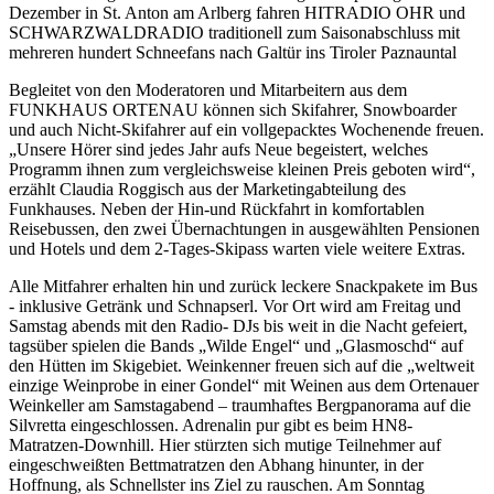
Dezember in St. Anton am Arlberg fahren HITRADIO OHR und
SCHWARZWALDRADIO traditionell zum Saisonabschluss mit
mehreren hundert Schneefans nach Galtür ins Tiroler Paznauntal
Begleitet von den Moderatoren und Mitarbeitern aus dem
FUNKHAUS ORTENAU können sich Skifahrer, Snowboarder
und auch Nicht-Skifahrer auf ein vollgepacktes Wochenende freuen.
„Unsere Hörer sind jedes Jahr aufs Neue begeistert, welches
Programm ihnen zum vergleichsweise kleinen Preis geboten wird“,
erzählt Claudia Roggisch aus der Marketingabteilung des
Funkhauses. Neben der Hin-und Rückfahrt in komfortablen
Reisebussen, den zwei Übernachtungen in ausgewählten Pensionen
und Hotels und dem 2-Tages-Skipass warten viele weitere Extras.
Alle Mitfahrer erhalten hin und zurück leckere Snackpakete im Bus
- inklusive Getränk und Schnapserl. Vor Ort wird am Freitag und
Samstag abends mit den Radio- DJs bis weit in die Nacht gefeiert,
tagsüber spielen die Bands „Wilde Engel“ und „Glasmoschd“ auf
den Hütten im Skigebiet. Weinkenner freuen sich auf die „weltweit
einzige Weinprobe in einer Gondel“ mit Weinen aus dem Ortenauer
Weinkeller am Samstagabend – traumhaftes Bergpanorama auf die
Silvretta eingeschlossen. Adrenalin pur gibt es beim HN8-
Matratzen-Downhill. Hier stürzten sich mutige Teilnehmer auf
eingeschweißten Bettmatratzen den Abhang hinunter, in der
Hoffnung, als Schnellster ins Ziel zu rauschen. Am Sonntag