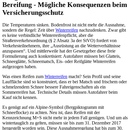
Bereifung - Mögliche Konsequenzen beim
Versicherungsschutz
Die Temperaturen sinken. Bodenfrost ist nicht mehr die Ausnahme,
sondern die Regel: Zeit über
Winterreifen
nachzudenken. Zwar gibt
es keine verbindliche Winterreifenpflicht, aber die
Straßenverkehrsordnung (§ 2 Absatz 3a der StVO) fordert von
Verkehrsteilnehmern, ihre „Ausrüstung an die Wetterverhältnisse
anzupassen“. Und mittlerweile hat der Gesetzgeber diese freie
Formulierung auch konkretisiert: Autofahrer müssen bei Glatteis,
Schneeglätte, Schneematsch, Eis- oder Reifglätte Winterreifen
aufgezogen haben.
Was einen Reifen zum
Winterreifen
macht? Sein Profil und seine
Lauffläche sind so konstruiert, dass er bei Matsch und frischem oder
schmelzendem Schnee bessere Fahreigenschaften als ein
Sommerreifen hat. Technische Details müssen Autofahrer beim
Kauf nicht kennen.
Es genügt auf ein Alpine-Symbol (Bergpiktogramm mit
Schneeflocke) zu achten. Neu ist, dass Reifen mit der
Kennzeichnung M+S nicht mehr in jedem Fall genügen. Und um als
wintertauglich zu gelten, müssen sie bis zum 31. Dezember 2017
hergestellt worden sein. Diese Ausnahmeregelung hat bis zum 30.