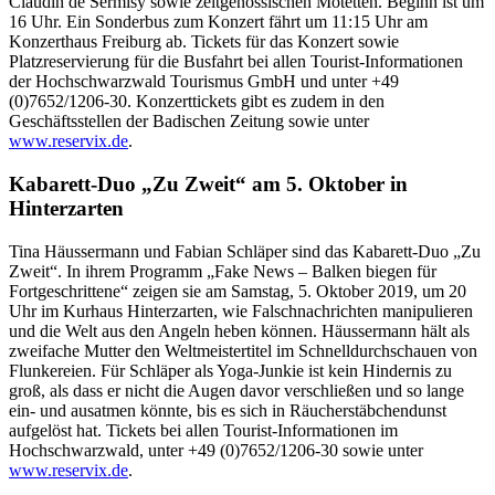
Claudin de Sermisy sowie zeitgenössischen Motetten. Beginn ist um
16 Uhr. Ein Sonderbus zum Konzert fährt um 11:15 Uhr am
Konzerthaus Freiburg ab. Tickets für das Konzert sowie
Platzreservierung für die Busfahrt bei allen Tourist-Informationen
der Hochschwarzwald Tourismus GmbH und unter +49
(0)7652/1206-30. Konzerttickets gibt es zudem in den
Geschäftsstellen der Badischen Zeitung sowie unter
www.reservix.de
.
Kabarett-Duo „Zu Zweit“ am 5. Oktober in
Hinterzarten
Tina Häussermann und Fabian Schläper sind das Kabarett-Duo „Zu
Zweit“. In ihrem Programm „Fake News – Balken biegen für
Fortgeschrittene“ zeigen sie am Samstag, 5. Oktober 2019, um 20
Uhr im Kurhaus Hinterzarten, wie Falschnachrichten manipulieren
und die Welt aus den Angeln heben können. Häussermann hält als
zweifache Mutter den Weltmeistertitel im Schnelldurchschauen von
Flunkereien. Für Schläper als Yoga-Junkie ist kein Hindernis zu
groß, als dass er nicht die Augen davor verschließen und so lange
ein- und ausatmen könnte, bis es sich in Räucherstäbchendunst
aufgelöst hat. Tickets bei allen Tourist-Informationen im
Hochschwarzwald, unter +49 (0)7652/1206-30 sowie unter
www.reservix.de
.