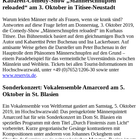
Kabarett-Comedy-Show „Männerschnupfen
reloaded“ am 3. Oktober in Titisee-Neustadt
Warum leiden Männer mehr als Frauen, wenn sie krank sind?
Antworten auf diese Frage liefert am Donnerstag, 3. Oktober 2019,
die Comedy-Show „Männerschnupfen reloaded“ im Kurhaus
Titisee. Das Bühnenstück basiert auf dem gleichnamigen Buch von
Autor und Kabarettist Peter Buchenau und Ina Lackerbauer. Auf
amüsante Weise gehen die Darsteller um Peter Buchenau in der
Hauptrolle dem Phänomen Männerschnupfen auf den Grund –
einem Paradebeispiel für das vermeintliche Unverständnis zwischen
Männlein und Weiblein. Tickets bei allen Tourist-Informationen im
Hochschwarzwald, unter +49 (0)7652/1206-30 sowie unter
www.reservix.de
.
Sonderkonzert: Vokalensemble Amarcord am 5.
Oktober in St. Blasien
Ein Vokalensemble von Weltformat gastiert am Samstag, 5. Oktober
2019, im Hochschwarzwald: Das preisgekrönte Männerquintett
Amarcord hat für sein Sonderkonzert im Dom St. Blasien ein
spezielles Programm mit dem Titel „Durch Finsternis zum Licht“
vorbereitet. Kurze gregorianische Gesänge kontrastieren mit
Kompositionen unter anderem von Johannes Ockeghem und