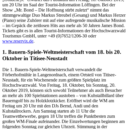
um 20 Uhr im Saal der Tourist-Information Löffingen. Bei der
Show „Mr. Bond – Die Hoffnung stirbt zuletzt“ nimmt das
stimmgewaltige Duo Markus Streubel (Gesang) und Markus Herzer
(Piano) seine Zuhörer mit auf eine aufregende musikalische Mission
– im Gepäck die zeitlosen Hits aus mehr als 50 Jahren James Bond.
Tickets gibt es in allen Tourist-Informationen der Hochschwarzwald
Tourismus GmbH, unter +49 (0)7652/1206-30 oder
www.reservix.de
.
1. Bauern-Spiele-Weltmeisterschaft vom 18. bis 20.
Oktober in Titisee-Neustadt
Die 1. Bauern-Spiele-Weltmeisterschaft verwandelt die
Förberhofmühle in Langenordnach, einem Ortsteil von Titisee-
Neustadt, für ein Wochenende zum größten Spielplatz im
Hochschwarzwald. Von Freitag, 18. Oktober, bis Sonntag, 20.
Oktober 2019, können sich sowohl Teilnehmer als auch Besucher
an mehr als 100 Spielstationen austoben – von Kuhstallbillard über
Bauerngolf bis zu Holzklotzkicker. Eröffnet wird die WM am
Freitag um 20 Uhr mit den DJs Bernd, Andi und den
Kuhstallrockers. Am Samstag starten ab 11 Uhr die
Teamwettbewerbe, gegen 18 Uhr treffen die Punktbesten zum
großen WM-Finale aufeinander. Die Einzelwertungen beginnen am
folgenden Sonntag zur gleichen Uhrzeit. Stimmung in der