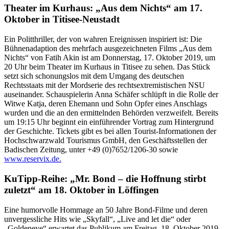
Theater im Kurhaus: „Aus dem Nichts“ am 17.
Oktober in Titisee-Neustadt
Ein Politthriller, der von wahren Ereignissen inspiriert ist: Die
Bühnenadaption des mehrfach ausgezeichneten Films „Aus dem
Nichts“ von Fatih Akin ist am Donnerstag, 17. Oktober 2019, um
20 Uhr beim Theater im Kurhaus in Titisee zu sehen. Das Stück
setzt sich schonungslos mit dem Umgang des deutschen
Rechtsstaats mit der Mordserie des rechtsextremistischen NSU
auseinander. Schauspielerin Anna Schäfer schlüpft in die Rolle der
Witwe Katja, deren Ehemann und Sohn Opfer eines Anschlags
wurden und die an den ermittelnden Behörden verzweifelt. Bereits
um 19:15 Uhr beginnt ein einführender Vortrag zum Hintergrund
der Geschichte. Tickets gibt es bei allen Tourist-Informationen der
Hochschwarzwald Tourismus GmbH, den Geschäftsstellen der
Badischen Zeitung, unter +49 (0)7652/1206-30 sowie
www.reservix.de.
KuTipp-Reihe: „Mr. Bond – die Hoffnung stirbt
zuletzt“ am 18. Oktober in Löffingen
Eine humorvolle Hommage an 50 Jahre Bond-Filme und deren
unvergessliche Hits wie „Skyfall“, „Live and let die“ oder
„Goldeneye“ erwartet das Publikum am Freitag, 18. Oktober 2019,