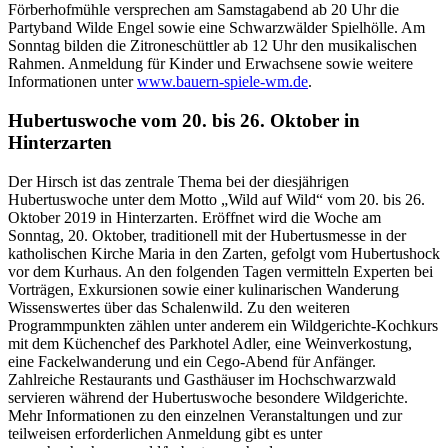
Förberhofmühle versprechen am Samstagabend ab 20 Uhr die
Partyband Wilde Engel sowie eine Schwarzwälder Spielhölle. Am
Sonntag bilden die Zitroneschüttler ab 12 Uhr den musikalischen
Rahmen. Anmeldung für Kinder und Erwachsene sowie weitere
Informationen unter
www.bauern-spiele-wm.de
.
Hubertuswoche vom 20. bis 26. Oktober in
Hinterzarten
Der Hirsch ist das zentrale Thema bei der diesjährigen
Hubertuswoche unter dem Motto „Wild auf Wild“ vom 20. bis 26.
Oktober 2019 in Hinterzarten. Eröffnet wird die Woche am
Sonntag, 20. Oktober, traditionell mit der Hubertusmesse in der
katholischen Kirche Maria in den Zarten, gefolgt vom Hubertushock
vor dem Kurhaus. An den folgenden Tagen vermitteln Experten bei
Vorträgen, Exkursionen sowie einer kulinarischen Wanderung
Wissenswertes über das Schalenwild. Zu den weiteren
Programmpunkten zählen unter anderem ein Wildgerichte-Kochkurs
mit dem Küchenchef des Parkhotel Adler, eine Weinverkostung,
eine Fackelwanderung und ein Cego-Abend für Anfänger.
Zahlreiche Restaurants und Gasthäuser im Hochschwarzwald
servieren während der Hubertuswoche besondere Wildgerichte.
Mehr Informationen zu den einzelnen Veranstaltungen und zur
teilweisen erforderlichen Anmeldung gibt es unter