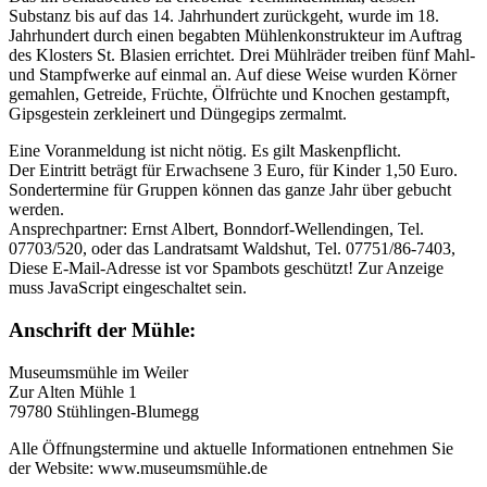
Substanz bis auf das 14. Jahrhundert zurückgeht, wurde im 18.
Jahrhundert durch einen begabten Mühlenkonstrukteur im Auftrag
des Klosters St. Blasien errichtet. Drei Mühlräder treiben fünf Mahl-
und Stampfwerke auf einmal an. Auf diese Weise wurden Körner
gemahlen, Getreide, Früchte, Ölfrüchte und Knochen gestampft,
Gipsgestein zerkleinert und Düngegips zermalmt.
Eine Voranmeldung ist nicht nötig. Es gilt Maskenpflicht.
Der Eintritt beträgt für Erwachsene 3 Euro, für Kinder 1,50 Euro.
Sondertermine für Gruppen können das ganze Jahr über gebucht
werden.
Ansprechpartner: Ernst Albert, Bonndorf-Wellendingen, Tel.
07703/520, oder das Landratsamt Waldshut, Tel. 07751/86-7403,
Diese E-Mail-Adresse ist vor Spambots geschützt! Zur Anzeige
muss JavaScript eingeschaltet sein.
Anschrift der Mühle:
Museumsmühle im Weiler
Zur Alten Mühle 1
79780 Stühlingen-Blumegg
Alle Öffnungstermine und aktuelle Informationen entnehmen Sie
der Website: www.museumsmühle.de