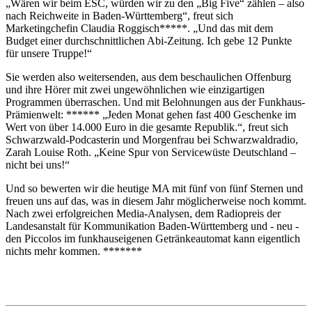
„Wären wir beim ESC, würden wir zu den „Big Five“ zählen – also
nach Reichweite in Baden-Württemberg“, freut sich
Marketingchefin Claudia Roggisch*****. „Und das mit dem
Budget einer durchschnittlichen Abi-Zeitung. Ich gebe 12 Punkte
für unsere Truppe!“
Sie werden also weitersenden, aus dem beschaulichen Offenburg
und ihre Hörer mit zwei ungewöhnlichen wie einzigartigen
Programmen überraschen. Und mit Belohnungen aus der Funkhaus-
Prämienwelt: ****** „Jeden Monat gehen fast 400 Geschenke im
Wert von über 14.000 Euro in die gesamte Republik.“, freut sich
Schwarzwald-Podcasterin und Morgenfrau bei Schwarzwaldradio,
Zarah Louise Roth. „Keine Spur von Servicewüste Deutschland –
nicht bei uns!“
Und so bewerten wir die heutige MA mit fünf von fünf Sternen und
freuen uns auf das, was in diesem Jahr möglicherweise noch kommt.
Nach zwei erfolgreichen Media-Analysen, dem Radiopreis der
Landesanstalt für Kommunikation Baden-Württemberg und - neu -
den Piccolos im funkhauseigenen Getränkeautomat kann eigentlich
nichts mehr kommen. *******