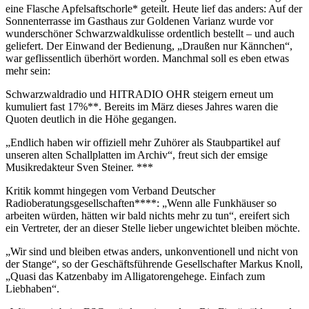
eine Flasche Apfelsaftschorle* geteilt. Heute lief das anders: Auf der
Sonnenterrasse im Gasthaus zur Goldenen Varianz wurde vor
wunderschöner Schwarzwaldkulisse ordentlich bestellt – und auch
geliefert. Der Einwand der Bedienung, „Draußen nur Kännchen“,
war geflissentlich überhört worden. Manchmal soll es eben etwas
mehr sein:
Schwarzwaldradio und HITRADIO OHR steigern erneut um
kumuliert fast 17%**. Bereits im März dieses Jahres waren die
Quoten deutlich in die Höhe gegangen.
„Endlich haben wir offiziell mehr Zuhörer als Staubpartikel auf
unseren alten Schallplatten im Archiv“, freut sich der emsige
Musikredakteur Sven Steiner. ***
Kritik kommt hingegen vom Verband Deutscher
Radioberatungsgesellschaften****: „Wenn alle Funkhäuser so
arbeiten würden, hätten wir bald nichts mehr zu tun“, ereifert sich
ein Vertreter, der an dieser Stelle lieber ungewichtet bleiben möchte.
„Wir sind und bleiben etwas anders, unkonventionell und nicht von
der Stange“, so der Geschäftsführende Gesellschafter Markus Knoll,
„Quasi das Katzenbaby im Alligatorengehege. Einfach zum
Liebhaben“.