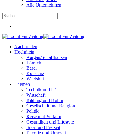
Alle Unternehmen
Nachrichten
Hochrhein
Aargau/Schaffhausen
Lörrach
Basel
Konstanz
Waldshut
Themen
Technik und IT
Wirtschaft
Bildung und Kultur
Gesellschaft und Religion
Politik
Reise und Verkehr
Gesundheit und Lifestyle
Sport und Freizeit
Energie und Umwelt