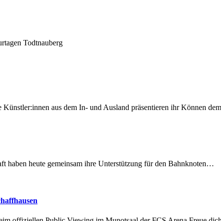
turtagen Todtnauberg
 Künstler:innen aus dem In- und Ausland präsentieren ihr Können d
lschaft haben heute gemeinsam ihre Unterstützung für den Bahnknoten…
chaffhausen
beim offiziellen Public Viewing im Munotsaal der FCS Arena.Freue di