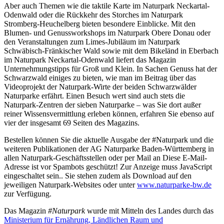
Aber auch Themen wie die taktile Karte im Naturpark Neckartal-
Odenwald oder die Rückkehr des Storches im Naturpark
Stromberg-Heuchelberg bieten besondere Einblicke. Mit den
Blumen- und Genussworkshops im Naturpark Obere Donau oder
den Veranstaltungen zum Limes-Jubiläum im Naturpark
Schwäbisch-Fränkischer Wald sowie mit dem Bikeländ in Eberbach
im Naturpark Neckartal-Odenwald liefert das Magazin
Unternehmungstipps für Groß und Klein. In Sachen Genuss hat der
Schwarzwald einiges zu bieten, wie man im Beitrag über das
Videoprojekt der Naturpark-Wirte der beiden Schwarzwälder
Naturparke erfährt. Einen Besuch wert sind auch stets die
Naturpark-Zentren der sieben Naturparke – was Sie dort außer
reiner Wissensvermittlung erleben können, erfahren Sie ebenso auf
vier der insgesamt 69 Seiten des Magazins.
Bestellen können Sie die aktuelle Ausgabe der #Naturpark und die
weiteren Publikationen der AG Naturparke Baden-Württemberg in
allen Naturpark-Geschäftsstellen oder per Mail an
Diese E-Mail-
Adresse ist vor Spambots geschützt! Zur Anzeige muss JavaScript
eingeschaltet sein.
. Sie stehen zudem als Download auf den
jeweiligen Naturpark-Websites oder unter
www.naturparke-bw.de
zur Verfügung.
Das Magazin
#Naturpark
wurde mit Mitteln des Landes durch das
Ministerium für Ernährung, Ländlichen Raum und