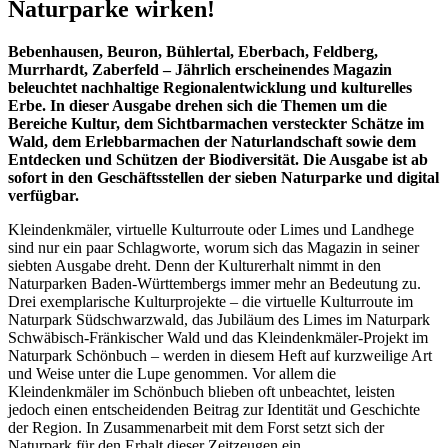
Naturparke wirken!
Bebenhausen, Beuron, Bühlertal, Eberbach, Feldberg,
Murrhardt, Zaberfeld – Jährlich erscheinendes Magazin
beleuchtet nachhaltige Regionalentwicklung und kulturelles
Erbe. In dieser Ausgabe drehen sich die Themen um die
Bereiche Kultur, dem Sichtbarmachen versteckter Schätze im
Wald, dem Erlebbarmachen der Naturlandschaft sowie dem
Entdecken und Schützen der Biodiversität. Die Ausgabe ist ab
sofort in den Geschäftsstellen der sieben Naturparke und digital
verfügbar.
Kleindenkmäler, virtuelle Kulturroute oder Limes und Landhege
sind nur ein paar Schlagworte, worum sich das Magazin in seiner
siebten Ausgabe dreht. Denn der Kulturerhalt nimmt in den
Naturparken Baden-Württembergs immer mehr an Bedeutung zu.
Drei exemplarische Kulturprojekte – die virtuelle Kulturroute im
Naturpark Südschwarzwald, das Jubiläum des Limes im Naturpark
Schwäbisch-Fränkischer Wald und das Kleindenkmäler-Projekt im
Naturpark Schönbuch – werden in diesem Heft auf kurzweilige Art
und Weise unter die Lupe genommen. Vor allem die
Kleindenkmäler im Schönbuch blieben oft unbeachtet, leisten
jedoch einen entscheidenden Beitrag zur Identität und Geschichte
der Region. In Zusammenarbeit mit dem Forst setzt sich der
Naturpark für den Erhalt dieser Zeitzeugen ein.