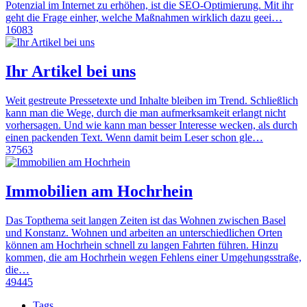
Potenzial im Internet zu erhöhen, ist die SEO-Optimierung. Mit ihr
geht die Frage einher, welche Maßnahmen wirklich dazu geei…
16083
Ihr Artikel bei uns
Weit gestreute Pressetexte und Inhalte bleiben im Trend. Schließlich
kann man die Wege, durch die man aufmerksamkeit erlangt nicht
vorhersagen. Und wie kann man besser Interesse wecken, als durch
einen packenden Text. Wenn damit beim Leser schon gle…
37563
Immobilien am Hochrhein
Das Topthema seit langen Zeiten ist das Wohnen zwischen Basel
und Konstanz. Wohnen und arbeiten an unterschiedlichen Orten
können am Hochrhein schnell zu langen Fahrten führen. Hinzu
kommen, die am Hochrhein wegen Fehlens einer Umgehungsstraße,
die…
49445
Tags