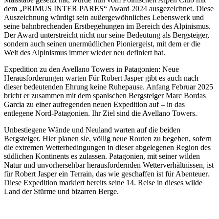
dem „PRIMUS INTER PARES“ Award 2024 ausgezeichnet. Diese
Auszeichnung würdigt sein außergewöhnliches Lebenswerk und
seine bahnbrechenden Erstbegehungen im Bereich des Alpinismus.
Der Award unterstreicht nicht nur seine Bedeutung als Bergsteiger,
sondern auch seinen unermüdlichen Pioniergeist, mit dem er die
Welt des Alpinismus immer wieder neu definiert hat.
Expedition zu den Avellano Towers in Patagonien: Neue
Herausforderungen warten Für Robert Jasper gibt es auch nach
dieser bedeutenden Ehrung keine Ruhepause. Anfang Februar 2025
bricht er zusammen mit dem spanischen Bergsteiger Marc Bordas
Garcia zu einer aufregenden neuen Expedition auf – in das
entlegene Nord-Patagonien. Ihr Ziel sind die Avellano Towers.
Unbestiegene Wände und Neuland warten auf die beiden
Bergsteiger. Hier planen sie, völlig neue Routen zu begehen, sofern
die extremen Wetterbedingungen in dieser abgelegenen Region des
südlichen Kontinents es zulassen. Patagonien, mit seiner wilden
Natur und unvorhersehbar herausfordernden Wetterverhältnissen, ist
für Robert Jasper ein Terrain, das wie geschaffen ist für Abenteuer.
Diese Expedition markiert bereits seine 14. Reise in dieses wilde
Land der Stürme und bizarren Berge.