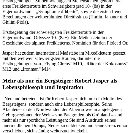
Erstbegehungen. Zu den wichtigsten Meilensteinen gehören die
erste Freikletterroute im Schwierigkeitsgrad 10- (8a) in der
Eigernordwand – „Symphonie d`liberté“, sowie die ersten freien
Begehungen der weltberühmten Direttissimas (Harlin, Japaner und
Ghilini-Piola).
Erstbegehung der schwierigsten Freikletterroute in der
Eigernordwand: Odyssee 10- (8a+). Ein Meilenstein in der
Geschichte des alpinen Freikletterns. Nominiert für den Piolet d Or.
Jasper hat zudem international Maßstäbe im Mixedklettern gesetzt,
mit den weltweit schwierigsten Routen, darunter die
Erstbegehungen von „Flying Circus“ M10, „Ritter der Kokosnuss“
M12 und „Ironman“ M14+.
Mehr als nur ein Bergsteiger: Robert Jasper als
Lebensphilosoph und Inspiration
„Neuland betreten“ ist für Robert Jasper nicht nur ein Motto des
Bergsteigens, sondern auch eine Lebensphilosophie. Seine
Abenteuer in den Nordwänden der Alpen sowie in abgelegenen
Gebirgsregionen der Welt – von Patagonien bis Grönland – sind
mehr als nur sportliche Leistungen: Sie sind Ausdruck seines
unermüdlichen Drangs, Neues zu entdecken und seine Grenzen zu
verschieben, sich ständig weiterzuentwickeln.