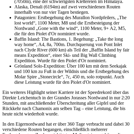
(7050m), eine der schwierigsten Klettereien im Himalaya.
Alaska, Denali (6194m) auf zwei verschiedenen Routen
innerhalb von nur vier Tagen bestiegen.
Patagonien: Erstbegehung des Murallon Nordpfeilers, „The
lost world“, 1100 Meter, M8 und die Erstbesteigung der
Nordwand „Gone with the wind“, 1100 Meter, 9+ A2, M5,
die für den Piolet d'Or nominiert wurde.
Baffin Island: The Bastions, 1. Begehung: „Take the long
way home“, A4, 8a, 700m. Durchquerung von Pont Inlet
nach Clyde River (600 km) als Teil der „Baffin Island by fair
means Expedition“, einer Ski- und Big Wall Climbing
Expedition. Wurde für den Piolet d'Or nominiert.
Grönland Solo-Expedition: Über 100 km mit dem Seekajak
und 100 km zu Fuß in der Wildnis und die Erstbegehung des
Molar Spire „Stonecircle“, 7c, 450 m, solo rotpunkt. Auch
diese Leistung wurde für den Piolet d'Or nominiert.
Ein weiteres Highlight seiner Karriere ist der Speedrekord über das
Direkte Leichentuch in der Grandes Jorasses Nordwand in nur 2:20
Stunden, mit anschließender Überschreitung aller Gipfel und der
Rückkehr nach Chamonix am selben Tag – eine Leistung, die bis
heute nicht wiederholt wurde.
In den Eigernordwand hat er über 360 Tage verbracht und dabei 30
verschiedene Routen begangen, einschließlich mehrerer