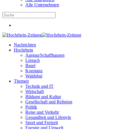
Alle Unternehmen
Nachrichten
Hochrhein
Aargau/Schaffhausen
Lörrach
Basel
Konstanz
Waldshut
Themen
Technik und IT
Wirtschaft
Bildung und Kultur
Gesellschaft und Religion
Politik
Reise und Verkehr
Gesundheit und Lifestyle
Sport und Freizeit
Energie und Umwelt