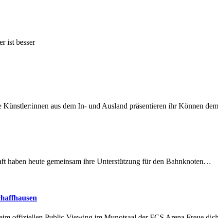
r ist besser
 Künstler:innen aus dem In- und Ausland präsentieren ihr Können d
lschaft haben heute gemeinsam ihre Unterstützung für den Bahnknoten…
chaffhausen
beim offiziellen Public Viewing im Munotsaal der FCS Arena.Freue di