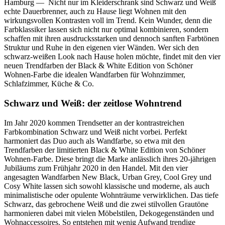
Hamburg — Nicht nur im Kleiderschrank sind Schwarz und Weiß
echte Dauerbrenner, auch zu Hause liegt Wohnen mit den
wirkungsvollen Kontrasten voll im Trend. Kein Wunder, denn die
Farbklassiker lassen sich nicht nur optimal kombinieren, sondern
schaffen mit ihren ausdrucksstarken und dennoch sanften Farbtönen
Struktur und Ruhe in den eigenen vier Wänden. Wer sich den
schwarz-weißen Look nach Hause holen möchte, findet mit den vier
neuen Trendfarben der Black & White Edition von Schöner
Wohnen-Farbe die idealen Wandfarben für Wohnzimmer,
Schlafzimmer, Küche & Co.
Schwarz und Weiß: der zeitlose Wohntrend
Im Jahr 2020 kommen Trendsetter an der kontrastreichen
Farbkombination Schwarz und Weiß nicht vorbei. Perfekt
harmoniert das Duo auch als Wandfarbe, so etwa mit den
Trendfarben der limitierten Black & White Edition von Schöner
Wohnen-Farbe. Diese bringt die Marke anlässlich ihres 20-jährigen
Jubiläums zum Frühjahr 2020 in den Handel. Mit den vier
angesagten Wandfarben New Black, Urban Grey, Cool Grey und
Cosy White lassen sich sowohl klassische und moderne, als auch
minimalistische oder opulente Wohnträume verwirklichen. Das tiefe
Schwarz, das gebrochene Weiß und die zwei stilvollen Grautöne
harmonieren dabei mit vielen Möbelstilen, Dekogegenständen und
Wohnaccessoires. So entstehen mit wenig Aufwand trendige