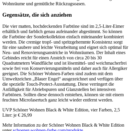
Wohnräume und gemütliche Rückzugsoasen.
Gegensätze, die sich anziehen
Die vier matten, hochdeckenden Farbtöne sind im 2,5-Liter-Eimer
erhältlich und farblich genau aufeinander abgestimmt. So können
die Farbtöne der Sonderkollektion einfach miteinander kombiniert
werden. Die cremige tropf- und spritzgehemmte Konsistenz sorgt
für eine saubere und leichte Verarbeitung und eignet sich optimal für
Neu- und Renovierungsanstriche in Wohnräumen. Der Inhalt eines
Gebindes reicht für einen Anstrich von circa 20 bis 30
Quadratmetern Wandfläche und ist lösemittel- und weichmacherfrei
sowie frei von Konservierungsmitteln und daher auch für Allergiker
geeignet. Die Schöner Wohnen-Farben sind zudem mit dem
Umweltzeichen „Blauer Engel“ ausgezeichnet und verfügen über
die spezielle Touch-Protect-Ausstattung. Diese verringert die
Anfälligkeit für Abriebspuren und Glanzstellen bei intensiven
Farbtönen. Sollten diese dennoch entstehen, können sie mit einem
feuchten Microfasertuch ganz leicht wieder entfernt werden.
UVP Schöner Wohnen Black & White Edition, vier Farben, 2,5
Liter: je € 26,99
Mehr Information zu der Schöner Wohnen Black & White Edition
unter
schoener-wohnen-farbe.com/produkte