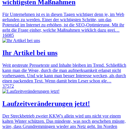
wichtigsten Maßnahmen
Für Unternehmen ist es in diesen Tagen wichtiger denn je, im Web
gefunden zu werden. Einer der wichtigsten Schritte, um das
Potenzial im Internet zu erhöhen, ist die SEO-Optimierung. Mit ihr
geht die Frage einher, welche Maßnahmen wirklich dazu geei…
16085
Ihr Artikel bei uns
Weit gestreute Pressetexte und Inhalte bleiben im Trend. Schließlich
kann man die Wege, durch die man aufmerksamkeit erlangt nicht
vorhersagen. Und wie kann man besser Interesse wecken, als durch
einen packenden Text. Wenn damit beim Leser schon gle…
37572
Laufzeitveränderungen jetzt!
Der Streckbetrieb zweier KKW's allein wird uns nicht vor einem
kalten Winter schützen. Das mindeste, was noch geschehen müsste,
wäre, dass Grundremmingen wieder ans Netz geht. Im Norden