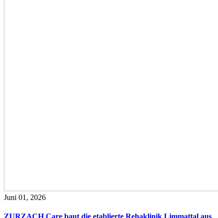
Juni 01, 2026
ZURZACH Care baut die etablierte Rehaklinik Limmattal aus