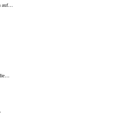
ch auf…
 die…
…