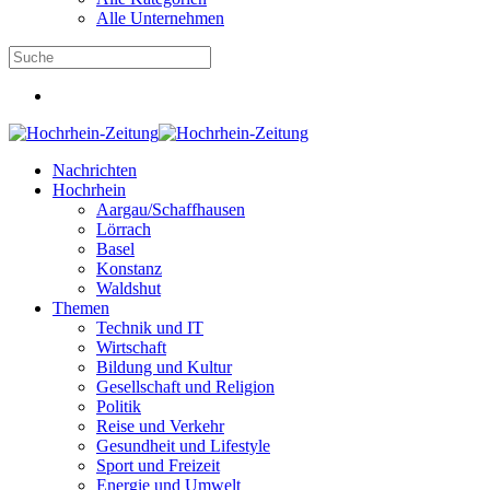
Alle Unternehmen
Nachrichten
Hochrhein
Aargau/Schaffhausen
Lörrach
Basel
Konstanz
Waldshut
Themen
Technik und IT
Wirtschaft
Bildung und Kultur
Gesellschaft und Religion
Politik
Reise und Verkehr
Gesundheit und Lifestyle
Sport und Freizeit
Energie und Umwelt