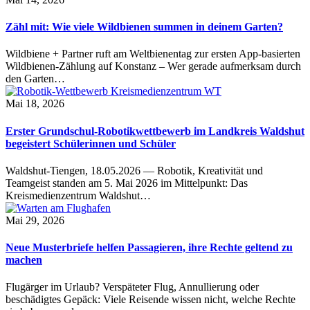
Zähl mit: Wie viele Wildbienen summen in deinem Garten?
Wildbiene + Partner ruft am Weltbienentag zur ersten App-basierten
Wildbienen-Zählung auf Konstanz – Wer gerade aufmerksam durch
den Garten…
Mai 18, 2026
Erster Grundschul-Robotikwettbewerb im Landkreis Waldshut
begeistert Schülerinnen und Schüler
Waldshut-Tiengen, 18.05.2026 — Robotik, Kreativität und
Teamgeist standen am 5. Mai 2026 im Mittelpunkt: Das
Kreismedienzentrum Waldshut…
Mai 29, 2026
Neue Musterbriefe helfen Passagieren, ihre Rechte geltend zu
machen
Flugärger im Urlaub? Verspäteter Flug, Annullierung oder
beschädigtes Gepäck: Viele Reisende wissen nicht, welche Rechte