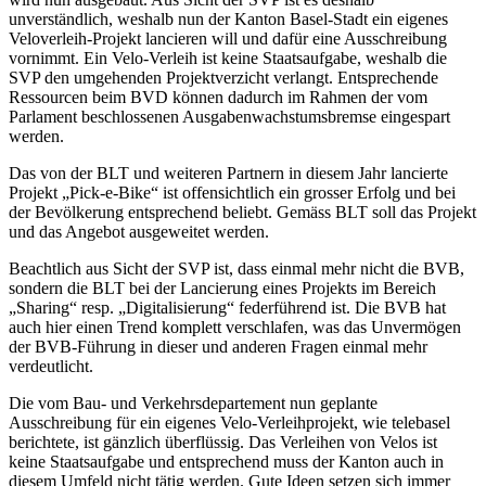
unverständlich, weshalb nun der Kanton Basel-Stadt ein eigenes
Veloverleih-Projekt lancieren will und dafür eine Ausschreibung
vornimmt. Ein Velo-Verleih ist keine Staatsaufgabe, weshalb die
SVP den umgehenden Projektverzicht verlangt. Entsprechende
Ressourcen beim BVD können dadurch im Rahmen der vom
Parlament beschlossenen Ausgabenwachstumsbremse eingespart
werden.
Das von der BLT und weiteren Partnern in diesem Jahr lancierte
Projekt „Pick-e-Bike“ ist offensichtlich ein grosser Erfolg und bei
der Bevölkerung entsprechend beliebt. Gemäss BLT soll das Projekt
und das Angebot ausgeweitet werden.
Beachtlich aus Sicht der SVP ist, dass einmal mehr nicht die BVB,
sondern die BLT bei der Lancierung eines Projekts im Bereich
„Sharing“ resp. „Digitalisierung“ federführend ist. Die BVB hat
auch hier einen Trend komplett verschlafen, was das Unvermögen
der BVB-Führung in dieser und anderen Fragen einmal mehr
verdeutlicht.
Die vom Bau- und Verkehrsdepartement nun geplante
Ausschreibung für ein eigenes Velo-Verleihprojekt, wie telebasel
berichtete, ist gänzlich überflüssig. Das Verleihen von Velos ist
keine Staatsaufgabe und entsprechend muss der Kanton auch in
diesem Umfeld nicht tätig werden. Gute Ideen setzen sich immer