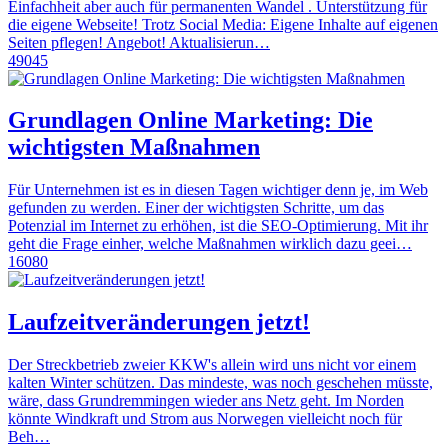
Einfachheit aber auch für permanenten Wandel . Unterstützung für
die eigene Webseite! Trotz Social Media: Eigene Inhalte auf eigenen
Seiten pflegen! Angebot! Aktualisierun…
49045
Grundlagen Online Marketing: Die
wichtigsten Maßnahmen
Für Unternehmen ist es in diesen Tagen wichtiger denn je, im Web
gefunden zu werden. Einer der wichtigsten Schritte, um das
Potenzial im Internet zu erhöhen, ist die SEO-Optimierung. Mit ihr
geht die Frage einher, welche Maßnahmen wirklich dazu geei…
16080
Laufzeitveränderungen jetzt!
Der Streckbetrieb zweier KKW's allein wird uns nicht vor einem
kalten Winter schützen. Das mindeste, was noch geschehen müsste,
wäre, dass Grundremmingen wieder ans Netz geht. Im Norden
könnte Windkraft und Strom aus Norwegen vielleicht noch für
Beh…