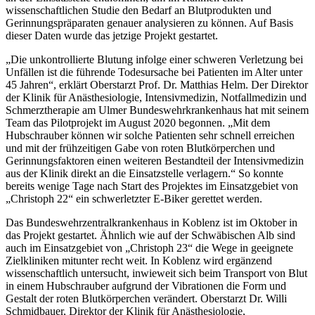
wissenschaftlichen Studie den Bedarf an Blutprodukten und
Gerinnungspräparaten genauer analysieren zu können. Auf Basis
dieser Daten wurde das jetzige Projekt gestartet.
„Die unkontrollierte Blutung infolge einer schweren Verletzung bei
Unfällen ist die führende Todesursache bei Patienten im Alter unter
45 Jahren“, erklärt Oberstarzt Prof. Dr. Matthias Helm. Der Direktor
der Klinik für Anästhesiologie, Intensivmedizin, Notfallmedizin und
Schmerztherapie am Ulmer Bundeswehrkrankenhaus hat mit seinem
Team das Pilotprojekt im August 2020 begonnen. „Mit dem
Hubschrauber können wir solche Patienten sehr schnell erreichen
und mit der frühzeitigen Gabe von roten Blutkörperchen und
Gerinnungsfaktoren einen weiteren Bestandteil der Intensivmedizin
aus der Klinik direkt an die Einsatzstelle verlagern.“ So konnte
bereits wenige Tage nach Start des Projektes im Einsatzgebiet von
„Christoph 22“ ein schwerletzter E-Biker gerettet werden.
Das Bundeswehrzentralkrankenhaus in Koblenz ist im Oktober in
das Projekt gestartet. Ähnlich wie auf der Schwäbischen Alb sind
auch im Einsatzgebiet von „Christoph 23“ die Wege in geeignete
Zielkliniken mitunter recht weit. In Koblenz wird ergänzend
wissenschaftlich untersucht, inwieweit sich beim Transport von Blut
in einem Hubschrauber aufgrund der Vibrationen die Form und
Gestalt der roten Blutkörperchen verändert. Oberstarzt Dr. Willi
Schmidbauer, Direktor der Klinik für Anästhesiologie,