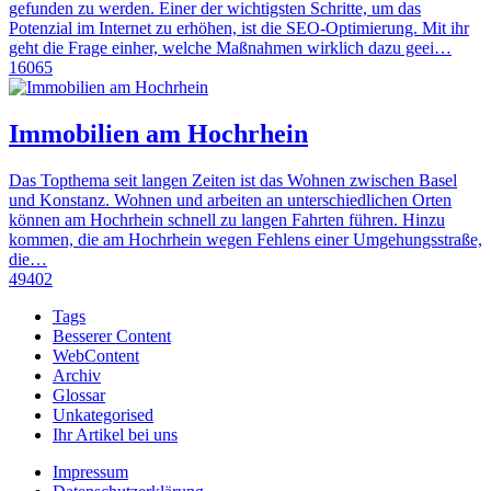
gefunden zu werden. Einer der wichtigsten Schritte, um das
Potenzial im Internet zu erhöhen, ist die SEO-Optimierung. Mit ihr
geht die Frage einher, welche Maßnahmen wirklich dazu geei…
16065
Immobilien am Hochrhein
Das Topthema seit langen Zeiten ist das Wohnen zwischen Basel
und Konstanz. Wohnen und arbeiten an unterschiedlichen Orten
können am Hochrhein schnell zu langen Fahrten führen. Hinzu
kommen, die am Hochrhein wegen Fehlens einer Umgehungsstraße,
die…
49402
Tags
Besserer Content
WebContent
Archiv
Glossar
Unkategorised
Ihr Artikel bei uns
Impressum