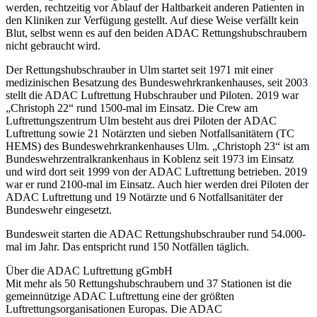
werden, rechtzeitig vor Ablauf der Haltbarkeit anderen Patienten in
den Kliniken zur Verfügung gestellt. Auf diese Weise verfällt kein
Blut, selbst wenn es auf den beiden ADAC Rettungshubschraubern
nicht gebraucht wird.
Der Rettungshubschrauber in Ulm startet seit 1971 mit einer
medizinischen Besatzung des Bundeswehrkrankenhauses, seit 2003
stellt die ADAC Luftrettung Hubschrauber und Piloten. 2019 war
„Christoph 22“ rund 1500-mal im Einsatz. Die Crew am
Luftrettungszentrum Ulm besteht aus drei Piloten der ADAC
Luftrettung sowie 21 Notärzten und sieben Notfallsanitätern (TC
HEMS) des Bundeswehrkrankenhauses Ulm. „Christoph 23“ ist am
Bundeswehrzentralkrankenhaus in Koblenz seit 1973 im Einsatz
und wird dort seit 1999 von der ADAC Luftrettung betrieben. 2019
war er rund 2100-mal im Einsatz. Auch hier werden drei Piloten der
ADAC Luftrettung und 19 Notärzte und 6 Notfallsanitäter der
Bundeswehr eingesetzt.
Bundesweit starten die ADAC Rettungshubschrauber rund 54.000-
mal im Jahr. Das entspricht rund 150 Notfällen täglich.
Über die ADAC Luftrettung gGmbH
Mit mehr als 50 Rettungshubschraubern und 37 Stationen ist die
gemeinnützige ADAC Luftrettung eine der größten
Luftrettungsorganisationen Europas. Die ADAC