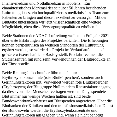
Intensivmedizin und Notfallmedizin in Koblenz: „Ein
charakteristisches Merkmal der seit über 50 Jahren bestehenden
Luftrettung ist es, ein hochqualifiziertes medizinisches Team zum
Patienten zu bringen und diesen exzellent zu versorgen. Mit der
Blutgabe untersuchen wir jetzt wissenschaftlich eine weitere
Möglichkeit, eben diese Versorgungsqualität zu erhöhen.“
Beide Stationen der ADAC Luftrettung wollen im Frühjahr 2021
über erste Erfahrungen des Projektes berichten. Die Erhebungen
können perspektivisch an weiteren Standorten der Luftrettung
ergänzt werden, so würde das Projekt im Verlauf auf eine noch
größere wissenschaftliche Basis gestellt. Pro Jahr rechnen die
Studienzentren mit rund zehn Verwendungen der Blutprodukte an
der Einsatzstelle.
Beide Rettungshubschrauber führen nicht nur
Erythrozytenkonzentrate (rote Blutkörperchen), sondern auch
Gerinnungsfaktoren mit. Verwendet werden rote Blutkörperchen
(Erythrozyten) der Blutgruppe Null mit dem Rhesusfaktor negativ,
da diese von allen Menschen vertragen werden. Da gespendetes
Blut immer nur wenige Wochen haltbar ist, sind beide
Bundeswehrkrankenhäuser auf Blutspenden angewiesen. Über die
Blutbanken der Kliniken und den transfusionsmedizinischen Dienst
der Bundeswehr werden die Erythrozytenkonzentrate und
Gerinnungsfaktoren ausgegeben und, wenn sie nicht benötigt