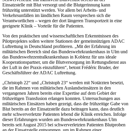
Einsatzstelle mit Blut versorgt und die Blutgerinnung kann
frühzeitig unterstützt werden. Vor allem bei Arbeits- und
Verkehrsunfällen im ländlichen Raum versprechen sich die
Verantwortlichen – wegen der dort längeren Transportzeit in eine
geeignete Klinik – Vorteile für die Patienten.
Von den praktischen und wissenschaftlichen Erkenntnissen des
Pilotprojektes sollen weitere Stationen der gemeinnützigen ADAC
Luftrettung in Deutschland profitieren. „Mit der Erfahrung im
militärischen Bereich sind das Bundeswehrkrankenhaus in Ulm und
das Bundeswehrzentralkrankenhaus in Koblenz für uns ideale
Kooperationspartner, um die Blutversorgung im Rettungsdienst aus
der Luft in der Praxis einzuführen“, betont Frédéric Bruder, der
Geschäftsführer der ADAC Luftrettung.
„Christoph 22“ und „Christoph 23“ werden mit Notärzten besetzt,
die im Rahmen von militärischen Auslandseinsätzen in den
vergangenen Jahren bereits eine Expertise auf dem Gebiet der
frühzeitigen Transfusion erlangen konnten. Untersuchungen aus
militärischen Einsätzen haben gezeigt, dass die frühzeitige Gabe von
Blut bereits an der Einsatzstelle dazu beitragen kann, dass deutlich
mehr schwerverletzte Patienten lebend die Klinik erreichen. Infolge
dieser Erfahrungen wurden am Bundeswehrkrankenhaus Ulm
bereits seit August 2015 bei schwerverletzten Patienten Blutproben
an der Einsatzstelle entnommen, um im Rahmen einer