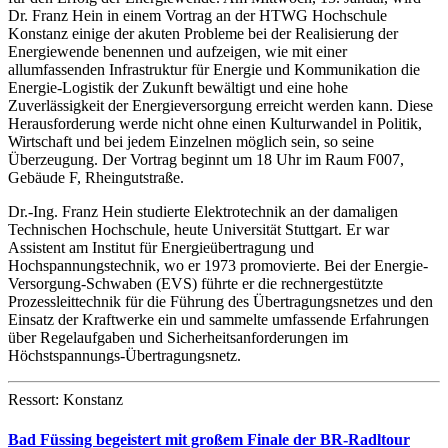
Dr. Franz Hein in einem Vortrag an der HTWG Hochschule
Konstanz einige der akuten Probleme bei der Realisierung der
Energiewende benennen und aufzeigen, wie mit einer
allumfassenden Infrastruktur für Energie und Kommunikation die
Energie-Logistik der Zukunft bewältigt und eine hohe
Zuverlässigkeit der Energieversorgung erreicht werden kann. Diese
Herausforderung werde nicht ohne einen Kulturwandel in Politik,
Wirtschaft und bei jedem Einzelnen möglich sein, so seine
Überzeugung. Der Vortrag beginnt um 18 Uhr im Raum F007,
Gebäude F, Rheingutstraße.
Dr.-Ing. Franz Hein studierte Elektrotechnik an der damaligen
Technischen Hochschule, heute Universität Stuttgart. Er war
Assistent am Institut für Energieübertragung und
Hochspannungstechnik, wo er 1973 promovierte. Bei der Energie-
Versorgung-Schwaben (EVS) führte er die rechnergestützte
Prozessleittechnik für die Führung des Übertragungsnetzes und den
Einsatz der Kraftwerke ein und sammelte umfassende Erfahrungen
über Regelaufgaben und Sicherheitsanforderungen im
Höchstspannungs-Übertragungsnetz.
Ressort: Konstanz
Bad Füssing begeistert mit großem Finale der BR-Radltour