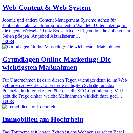
Web-Content & Web-System
Joomla und andere Content Management Systeme stehen für
Einfachheit aber auch für permanenten Wandel . Unterstützung für
die eigene Webseite! Trotz Social Media: Eigene Inhalte auf eigenen
Seiten pflegen! Angebot! Aktualisierun…
49084
Grundlagen Online Marketing: Die
wichtigsten Maßnahmen
Für Unternehmen ist es in diesen Tagen wichtiger denn je, im Web
gefunden zu werden. Einer der wichtigsten Schritte, um das
Potenzial im Internet zu erhöhen, ist die SEO-Optimierung. Mit ihr
geht die Frage einher, welche Maßnahmen wirklich dazu geei…
16089
Immobilien am Hochrhein
Das Topthema seit langen Zeiten ist das Wohnen zwischen Basel