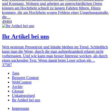
und Konstanz. Wohnen und arbeiten an unterschiedlichen Orten
können am Hochrhein schnell zu langen Fahrten führen. Hinzu
kommen, die am Hochrhein wegen Fehlens einer Umgehungsstraße,
die…
49464
Ihr Artikel bei uns
Weit gestreute Pressetexte und Inhalte bleiben im Trend. Schließlich
kann man die Wege, durch die man aufmerksamkeit erlangt nicht
vorhersagen. Und wie kann man besser Interesse wecken, als durch
einen packenden Text. Wenn damit beim Leser schon gle…
37587
Tags
Besserer Content
WebContent
Archiv
Glossar
Unkategorised
Ihr Artikel bei uns
Impressum