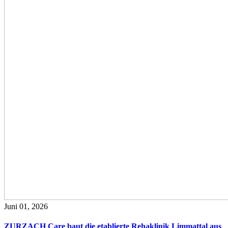
Juni 01, 2026
ZURZACH Care baut die etablierte Rehaklinik Limmattal aus