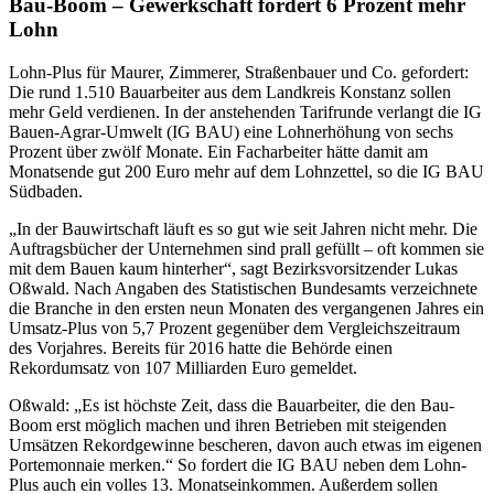
Bau-Boom – Gewerkschaft fordert 6 Prozent mehr
Lohn
Lohn-Plus für Maurer, Zimmerer, Straßenbauer und Co. gefordert:
Die rund 1.510 Bauarbeiter aus dem Landkreis Konstanz sollen
mehr Geld verdienen. In der anstehenden Tarifrunde verlangt die IG
Bauen-Agrar-Umwelt (IG BAU) eine Lohnerhöhung von sechs
Prozent über zwölf Monate. Ein Facharbeiter hätte damit am
Monatsende gut 200 Euro mehr auf dem Lohnzettel, so die IG BAU
Südbaden.
„In der Bauwirtschaft läuft es so gut wie seit Jahren nicht mehr. Die
Auftragsbücher der Unternehmen sind prall gefüllt – oft kommen sie
mit dem Bauen kaum hinterher“, sagt Bezirksvorsitzender Lukas
Oßwald. Nach Angaben des Statistischen Bundesamts verzeichnete
die Branche in den ersten neun Monaten des vergangenen Jahres ein
Umsatz-Plus von 5,7 Prozent gegenüber dem Vergleichszeitraum
des Vorjahres. Bereits für 2016 hatte die Behörde einen
Rekordumsatz von 107 Milliarden Euro gemeldet.
Oßwald: „Es ist höchste Zeit, dass die Bauarbeiter, die den Bau-
Boom erst möglich machen und ihren Betrieben mit steigenden
Umsätzen Rekordgewinne bescheren, davon auch etwas im eigenen
Portemonnaie merken.“ So fordert die IG BAU neben dem Lohn-
Plus auch ein volles 13. Monatseinkommen. Außerdem sollen