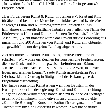
„Innovationsfonds Kunst“ 1,1 Millionen Euro für insgesamt 40
Projekte bereit.
„Der Förderverein Kunst & Kultur in Steinen e.V. bietet mit Kino
für ältere und behinderte Menschen ein inklusives und barrierefrei
angelegtes Film- und Kulturprogramm für Senioren an. Als
langjährige zivilgesellschaftliche Initiative bürgt allein der Name des
Fördervereins Kunst und Kultur in Steinen für Qualität.“, erklärt
Josha Frey. „Nicht umsonst wurde das Projekt für die Förderung aus
immerhin rund 200 Anträgen von Kunst- und Kultureinrichtungen
ausgewählt“, betont der grüne Landtagsabgeordnete.
Ziel des Innovationsfonds Kunst ist es, kreative Freiräume zu
schaffen. „Wir wollen ein Zeichen für künstlerische Freiheit setzen,
die neue Denk- und Handlungsweisen befördern und Räume
schaffen, in denen Menschen sich selbst und die Welt, in der sie
leben, neu erfahren können“, sagte Kunststaatssekretärin Petra
Olschowski am Dienstag in Stuttgart bei der Bekanntgabe der
Programmentscheidung.
Der Innovationsfonds Kunst ist ein wichtiger Baustein in der
Kulturpolitik der Landesregierung. Kunst- und Kultureinrichtungen
aus ganz Baden-Württemberg haben sich mit beinahe 200 Anträgen
in den Programmlinien „Innovative Kunst- und Kulturprojekte“,
„Kulturelle Bildung“, „Kunst und Kultur für das ganze Land“ und
„Interkultur“ um eine Förderung beworben. Zwei unabhängige