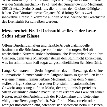
wie der Similarmechanik (1973) und der Similar-Swing- Mechanik
(2012) setzte Sedus Standards, die rund um den Globus Gültigkeit
haben. Zur Bürofachmesse Orgatec 2018 bringt Sedus zwei
innovative Drehstuhlkonzepte auf den Markt, welche die Geschichte
des Drehstuhls fortschreiben werden.
Messeneuheit Nr. 1: Drehstuhl se:flex − der beste
Sedus seiner Klasse
Offene Bürolandschaften und flexible Arbeitsplatzmodelle
bestimmen die Bürokonzepte von heute und morgen. Bei oft
wechselnden Nutzern stoßen herkömmliche Bürodrehstühle an ihre
Grenzen, denn viele Mitarbeiter stellen den Stuhl nicht korrekt ein,
was im schlimmsten Fall sogar zu gesundheitlichen Schäden führt.
Lange Zeit waren die Sedus Ingenieure davon überzeugt, dass eine
automatische Sitzmechanik ihre Aufgabe kaum so gut erfüllen kann
wie eine manuell feinjustierbare Mechanik. Unter dem Namen
se:flex bringt Sedus seinen ersten Drehstuhl mit automatischer
Gewichtsanpassung auf den Markt, der ergonomisch perfektes
Sitzen erstaunlich einfach macht. se:flex erkennt das Gewicht seiner
Nutzer, regelt den Anlehndruck der Rückenlehne und bietet eine
völlig neue Bewegungsfreiheit. Was für die Nutzer mehr oder
weniger unsichtbar bleibt, offenbart sich spätestens beim Hinsetzen,