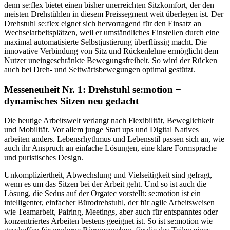
denn se:flex bietet einen bisher unerreichten Sitzkomfort, der den
meisten Drehstühlen in diesem Preissegment weit überlegen ist. Der
Drehstuhl se:flex eignet sich hervorragend für den Einsatz an
Wechselarbeitsplätzen, weil er umständliches Einstellen durch eine
maximal automatisierte Selbstjustierung überflüssig macht. Die
innovative Verbindung von Sitz und Rückenlehne ermöglicht dem
Nutzer uneingeschränkte Bewegungsfreiheit. So wird der Rücken
auch bei Dreh- und Seitwärtsbewegungen optimal gestützt.
Messeneuheit Nr. 1: Drehstuhl se:motion −
dynamisches Sitzen neu gedacht
Die heutige Arbeitswelt verlangt nach Flexibilität, Beweglichkeit
und Mobilität. Vor allem junge Start ups und Digital Natives
arbeiten anders. Lebensrhythmus und Lebensstil passen sich an, wie
auch ihr Anspruch an einfache Lösungen, eine klare Formsprache
und puristisches Design.
Unkompliziertheit, Abwechslung und Vielseitigkeit sind gefragt,
wenn es um das Sitzen bei der Arbeit geht. Und so ist auch die
Lösung, die Sedus auf der Orgatec vorstellt: se:motion ist ein
intelligenter, einfacher Bürodrehstuhl, der für agile Arbeitsweisen
wie Teamarbeit, Pairing, Meetings, aber auch für entspanntes oder
konzentriertes Arbeiten bestens geeignet ist. So ist se:motion wie