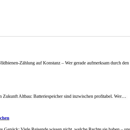
n Wildbienen-Zählung auf Konstanz – Wer gerade aufmerksam durch de
nen Zukunft Altbau: Batteriespeicher sind inzwischen profitabel. Wer…
achen
tes Gepäck: Viele Reisende wissen nicht, welche Rechte sie haben – 