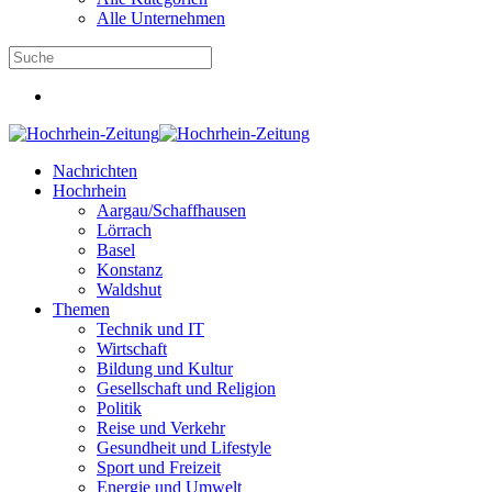
Alle Unternehmen
Nachrichten
Hochrhein
Aargau/Schaffhausen
Lörrach
Basel
Konstanz
Waldshut
Themen
Technik und IT
Wirtschaft
Bildung und Kultur
Gesellschaft und Religion
Politik
Reise und Verkehr
Gesundheit und Lifestyle
Sport und Freizeit
Energie und Umwelt