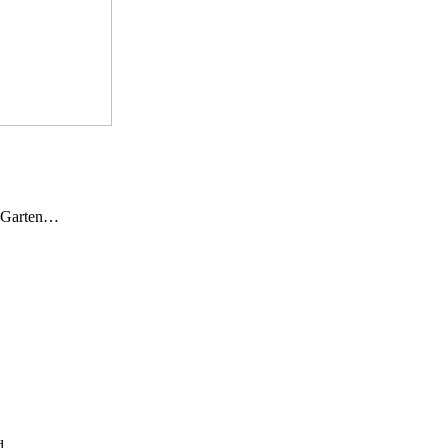
n Garten…
und…