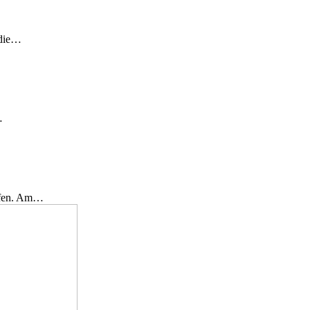
 die…
…
effen. Am…