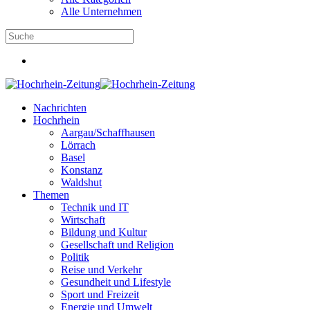
Alle Unternehmen
Nachrichten
Hochrhein
Aargau/Schaffhausen
Lörrach
Basel
Konstanz
Waldshut
Themen
Technik und IT
Wirtschaft
Bildung und Kultur
Gesellschaft und Religion
Politik
Reise und Verkehr
Gesundheit und Lifestyle
Sport und Freizeit
Energie und Umwelt