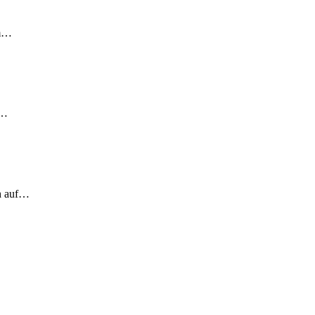
em…
!…
ch auf…