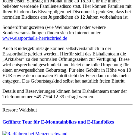
Jeden ersten Samstag im Monat finde ab 18.30 Uhr die immer
beliebter werdende Familieneisdisco statt. Hier können Familien mit
Ihren Kindern das Eisvergnügen bei Discomusik genießen, dass bei
normalen Eisdiscos erst Jugendlichen ab 12 Jahren vorbehalten ist.
Sonderöffnungszeiten (wie Weihnachten) oder weitere
Sonderveranstaltungen finden sich im Internet unter
www.eissporthalle-herrischried.de
Auch Kindergeburtstage können selbstverständlich in der
Eissporthalle gefeiert werden. Hierfür stellt das Eishallenteam die
„Arktisbar“ zu den normalen Öffnungszeiten zur Verfügung. Diese
wird entsprechend geschmückt und bietet eine tolle Umgebung für
einen unvergesslichen Geburtstag. Für eine Gebühr in Höhe von 10
EUR sowie dem normalen Eintritt steht der Feier dann nichts mehr
entgegen. Das Geburtstagskind selbst hat natürlich freien Eintritt.
Details und Reservierungen können beim Eishallenteam unter der
Telefonnummer +49 7764 12 39 erfragt werden.
Ressort: Waldshut
Geführte Tour für E-Mountainbikes und E-Handbikes