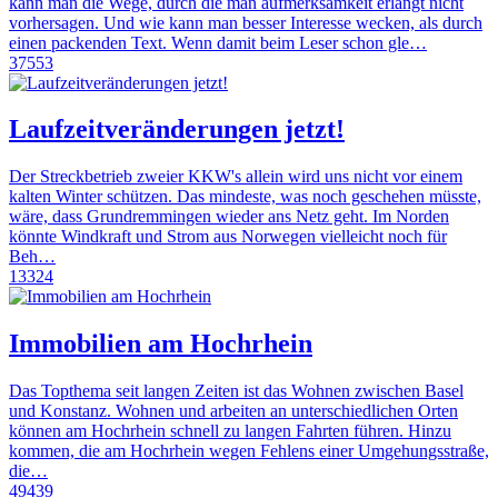
kann man die Wege, durch die man aufmerksamkeit erlangt nicht
vorhersagen. Und wie kann man besser Interesse wecken, als durch
einen packenden Text. Wenn damit beim Leser schon gle…
37553
Laufzeitveränderungen jetzt!
Der Streckbetrieb zweier KKW's allein wird uns nicht vor einem
kalten Winter schützen. Das mindeste, was noch geschehen müsste,
wäre, dass Grundremmingen wieder ans Netz geht. Im Norden
könnte Windkraft und Strom aus Norwegen vielleicht noch für
Beh…
13324
Immobilien am Hochrhein
Das Topthema seit langen Zeiten ist das Wohnen zwischen Basel
und Konstanz. Wohnen und arbeiten an unterschiedlichen Orten
können am Hochrhein schnell zu langen Fahrten führen. Hinzu
kommen, die am Hochrhein wegen Fehlens einer Umgehungsstraße,
die…
49439