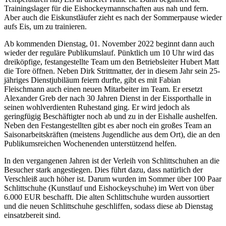
Trainingslager für die Eishockeymannschaften aus nah und fern.
Aber auch die Eiskunstläufer zieht es nach der Sommerpause wieder
aufs Eis, um zu trainieren.
Ab kommenden Dienstag, 01. November 2022 beginnt dann auch
wieder der reguläre Publikumslauf. Pünktlich um 10 Uhr wird das
dreiköpfige, festangestellte Team um den Betriebsleiter Hubert Matt
die Tore öffnen. Neben Dirk Strittmatter, der in diesem Jahr sein 25-
jähriges Dienstjubiläum feiern durfte, gibt es mit Fabian
Fleischmann auch einen neuen Mitarbeiter im Team. Er ersetzt
Alexander Greb der nach 30 Jahren Dienst in der Eissporthalle in
seinen wohlverdienten Ruhestand ging. Er wird jedoch als
geringfügig Beschäftigter noch ab und zu in der Eishalle aushelfen.
Neben den Festangestellten gibt es aber noch ein großes Team an
Saisonarbeitskräften (meistens Jugendliche aus dem Ort), die an den
Publikumsreichen Wochenenden unterstützend helfen.
In den vergangenen Jahren ist der Verleih von Schlittschuhen an die
Besucher stark angestiegen. Dies führt dazu, dass natürlich der
Verschleiß auch höher ist. Darum wurden im Sommer über 100 Paar
Schlittschuhe (Kunstlauf und Eishockeyschuhe) im Wert von über
6.000 EUR beschafft. Die alten Schlittschuhe wurden aussortiert
und die neuen Schlittschuhe geschliffen, sodass diese ab Dienstag
einsatzbereit sind.