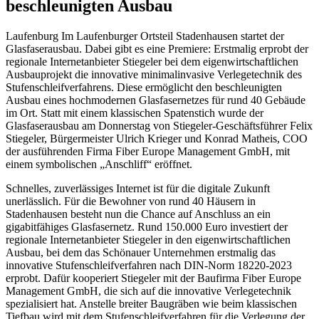
beschleunigten Ausbau
Laufenburg Im Laufenburger Ortsteil Stadenhausen startet der
Glasfaserausbau. Dabei gibt es eine Premiere: Erstmalig erprobt der
regionale Internetanbieter Stiegeler bei dem eigenwirtschaftlichen
Ausbauprojekt die innovative minimalinvasive Verlegetechnik des
Stufenschleifverfahrens. Diese ermöglicht den beschleunigten
Ausbau eines hochmodernen Glasfasernetzes für rund 40 Gebäude
im Ort. Statt mit einem klassischen Spatenstich wurde der
Glasfaserausbau am Donnerstag von Stiegeler-Geschäftsführer Felix
Stiegeler, Bürgermeister Ulrich Krieger und Konrad Matheis, COO
der ausführenden Firma Fiber Europe Management GmbH, mit
einem symbolischen „Anschliff“ eröffnet.
Schnelles, zuverlässiges Internet ist für die digitale Zukunft
unerlässlich. Für die Bewohner von rund 40 Häusern in
Stadenhausen besteht nun die Chance auf Anschluss an ein
gigabitfähiges Glasfasernetz. Rund 150.000 Euro investiert der
regionale Internetanbieter Stiegeler in den eigenwirtschaftlichen
Ausbau, bei dem das Schönauer Unternehmen erstmalig das
innovative Stufenschleifverfahren nach DIN-Norm 18220-2023
erprobt. Dafür kooperiert Stiegeler mit der Baufirma Fiber Europe
Management GmbH, die sich auf die innovative Verlegetechnik
spezialisiert hat. Anstelle breiter Baugräben wie beim klassischen
Tiefbau wird mit dem Stufenschleifverfahren für die Verlegung der