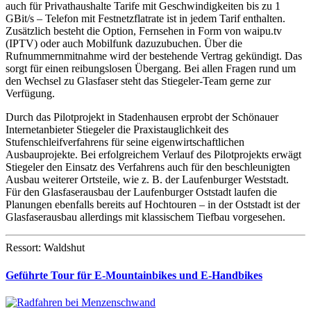
auch für Privathaushalte Tarife mit Geschwindigkeiten bis zu 1
GBit/s – Telefon mit Festnetzflatrate ist in jedem Tarif enthalten.
Zusätzlich besteht die Option, Fernsehen in Form von waipu.tv
(IPTV) oder auch Mobilfunk dazuzubuchen. Über die
Rufnummernmitnahme wird der bestehende Vertrag gekündigt. Das
sorgt für einen reibungslosen Übergang. Bei allen Fragen rund um
den Wechsel zu Glasfaser steht das Stiegeler-Team gerne zur
Verfügung.
Durch das Pilotprojekt in Stadenhausen erprobt der Schönauer
Internetanbieter Stiegeler die Praxistauglichkeit des
Stufenschleifverfahrens für seine eigenwirtschaftlichen
Ausbauprojekte. Bei erfolgreichem Verlauf des Pilotprojekts erwägt
Stiegeler den Einsatz des Verfahrens auch für den beschleunigten
Ausbau weiterer Ortsteile, wie z. B. der Laufenburger Weststadt.
Für den Glasfaserausbau der Laufenburger Oststadt laufen die
Planungen ebenfalls bereits auf Hochtouren – in der Oststadt ist der
Glasfaserausbau allerdings mit klassischem Tiefbau vorgesehen.
Ressort: Waldshut
Geführte Tour für E-Mountainbikes und E-Handbikes