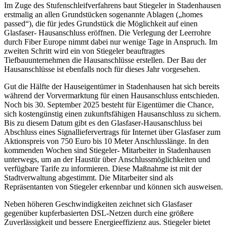
Im Zuge des Stufenschleifverfahrens baut Stiegeler in Stadenhausen
erstmalig an allen Grundstücken sogenannte Ablagen („homes
passed“), die für jedes Grundstück die Möglichkeit auf einen
Glasfaser- Hausanschluss eröffnen. Die Verlegung der Leerrohre
durch Fiber Europe nimmt dabei nur wenige Tage in Anspruch. Im
zweiten Schritt wird ein von Stiegeler beauftragtes
Tiefbauunternehmen die Hausanschlüsse erstellen. Der Bau der
Hausanschlüsse ist ebenfalls noch für dieses Jahr vorgesehen.
Gut die Hälfte der Hauseigentümer in Stadenhausen hat sich bereits
während der Vorvermarktung für einen Hausanschluss entschieden.
Noch bis 30. September 2025 besteht für Eigentümer die Chance,
sich kostengünstig einen zukunftsfähigen Hausanschluss zu sichern.
Bis zu diesem Datum gibt es den Glasfaser-Hausanschluss bei
Abschluss eines Signalliefervertrags für Internet über Glasfaser zum
Aktionspreis von 750 Euro bis 10 Meter Anschlusslänge. In den
kommenden Wochen sind Stiegeler- Mitarbeiter in Stadenhausen
unterwegs, um an der Haustür über Anschlussmöglichkeiten und
verfügbare Tarife zu informieren. Diese Maßnahme ist mit der
Stadtverwaltung abgestimmt. Die Mitarbeiter sind als
Repräsentanten von Stiegeler erkennbar und können sich ausweisen.
Neben höheren Geschwindigkeiten zeichnet sich Glasfaser
gegenüber kupferbasierten DSL-Netzen durch eine größere
Zuverlässigkeit und bessere Energieeffizienz aus. Stiegeler bietet