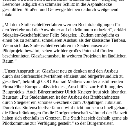
Leerrohre lediglich ein schmaler Schlitz in die Asphaltdecke
geschliffen. Straßen und Gehwege bleiben dadurch weitgehend
intakt.
„Mit dem Stufenschleifverfahren werden Beeinträchtigungen für
den Verkehr und die Anwohner auf ein Minimum reduziert“, erklärt
Stiegeler-Geschäftsführer Felix Stiegeler. „Zudem ermöglicht es
einen bis zu zehnmal schnelleren Ausbau als der klassische Tiefbau.
Wenn sich das Stufenschleifverfahren in Stadenhausen als
Pilotprojekt bewährt, sehen wir hier großes Potenzial für den
beschleunigten Glasfaserausbau in weiteren Projekten im ländlichen
Raum.“
„Unser Anspruch ist, Glasfaser neu zu denken und den Ausbau
durch das Stufenschleifverfahren effizient und bürgerfreundlich zu
gestalten“, bekräftigt COO Konrad Matheis von der ausführenden
Firma Fiber Europe anlässlich des „Anschliffs“ zur Eröffnung des
Bauprojekts. Auch Bürgermeister Ulrich Krieger freut sich über den
Baustart: „Für Stadenhausen ist der Ausbau des Breitbandnetzes
durch Stiegeler ein schönes Geschenk zum 700jährigen Jubiläum.
Durch das Stufenschleifverfahren wird nicht nur sehr schnell gebaut,
die Einschränkungen für die Dorfgemeinschaft während der Bauzeit
halten sich ebenfalls in Grenzen. Die Stadt hat sich deshalb gerne als
Pilotkommune zur Verfügung gestellt,“ so der Bürgermeister.