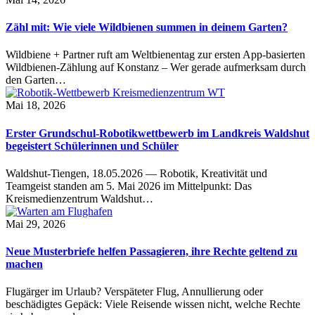
Zähl mit: Wie viele Wildbienen summen in deinem Garten?
Wildbiene + Partner ruft am Weltbienentag zur ersten App-basierten
Wildbienen-Zählung auf Konstanz – Wer gerade aufmerksam durch
den Garten…
Mai 18, 2026
Erster Grundschul-Robotikwettbewerb im Landkreis Waldshut
begeistert Schülerinnen und Schüler
Waldshut-Tiengen, 18.05.2026 — Robotik, Kreativität und
Teamgeist standen am 5. Mai 2026 im Mittelpunkt: Das
Kreismedienzentrum Waldshut…
Mai 29, 2026
Neue Musterbriefe helfen Passagieren, ihre Rechte geltend zu
machen
Flugärger im Urlaub? Verspäteter Flug, Annullierung oder
beschädigtes Gepäck: Viele Reisende wissen nicht, welche Rechte