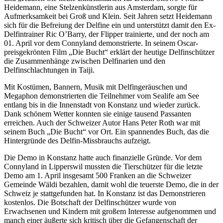
Heidemann, eine Stelzenkünstlerin aus Amsterdam, sorgte für
Aufmerksamkeit bei Groß und Klein. Seit Jahren setzt Heidemann
sich für die Befreiung der Delfine ein und unterstützt damit den Ex-
Delfintrainer Ric O’Barry, der Flipper trainierte, und der noch am
01. April vor dem Connyland demonstrierte. In seinem Oscar-
preisgekrönten Film „Die Bucht“ erklärt der heutige Delfinschützer
die Zusammenhänge zwischen Delfinarien und den
Delfinschlachtungen in Taiji.
Mit Kostümen, Bannern, Musik mit Delfingeräuschen und
Megaphon demonstrierten die Teilnehmer vom Sealife am See
entlang bis in die Innenstadt von Konstanz und wieder zurück.
Dank schönem Wetter konnten sie einige tausend Passanten
erreichen. Auch der Schweizer Autor Hans Peter Roth war mit
seinem Buch „Die Bucht“ vor Ort. Ein spannendes Buch, das die
Hintergründe des Delfin-Missbrauchs aufzeigt.
Die Demo in Konstanz hatte auch finanzielle Gründe. Vor dem
Connyland in Lipperswil mussten die Tierschützer für die letzte
Demo am 1. April insgesamt 500 Franken an die Schweizer
Gemeinde Wäldi bezahlen, damit wohl die teuerste Demo, die in der
Schweiz je stattgefunden hat. In Konstanz ist das Demonstrieren
kostenlos. Die Botschaft der Delfinschützer wurde von
Erwachsenen und Kindern mit großem Interesse aufgenommen und
manch einer äußerte sich kritisch über die Gefangenschaft der