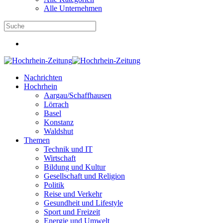
Alle Unternehmen
Nachrichten
Hochrhein
Aargau/Schaffhausen
Lörrach
Basel
Konstanz
Waldshut
Themen
Technik und IT
Wirtschaft
Bildung und Kultur
Gesellschaft und Religion
Politik
Reise und Verkehr
Gesundheit und Lifestyle
Sport und Freizeit
Energie und Umwelt