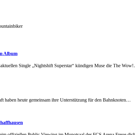
ountainbiker
em Album
r aktuellen Single „Nightshift Superstar“ kündigen Muse die The Wow
lschaft haben heute gemeinsam ihre Unterstützung für den Bahnknoten…
chaffhausen
beim offiziellen Public Viewing im Munotsaal der FCS Arena.Freue di