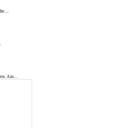
 die…
…
effen. Am…