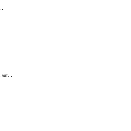
!…
em…
ch auf…