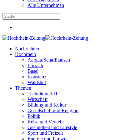
Alle Unternehmen
Nachrichten
Hochrhein
Aargau/Schaffhausen
Lörrach
Basel
Konstanz
Waldshut
Themen
Technik und IT
Wirtschaft
Bildung und Kultur
Gesellschaft und Religion
Politik
Reise und Verkehr
Gesundheit und Lifestyle
Sport und Freizeit
Energie und Umwelt