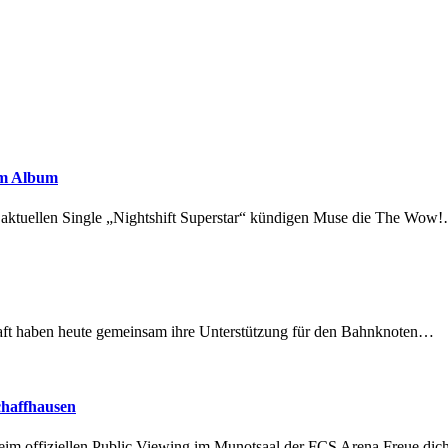
em Album
r aktuellen Single „Nightshift Superstar“ kündigen Muse die The Wow
lschaft haben heute gemeinsam ihre Unterstützung für den Bahnknoten…
chaffhausen
beim offiziellen Public Viewing im Munotsaal der FCS Arena.Freue di