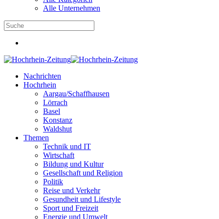
Alle Unternehmen
Nachrichten
Hochrhein
Aargau/Schaffhausen
Lörrach
Basel
Konstanz
Waldshut
Themen
Technik und IT
Wirtschaft
Bildung und Kultur
Gesellschaft und Religion
Politik
Reise und Verkehr
Gesundheit und Lifestyle
Sport und Freizeit
Energie und Umwelt