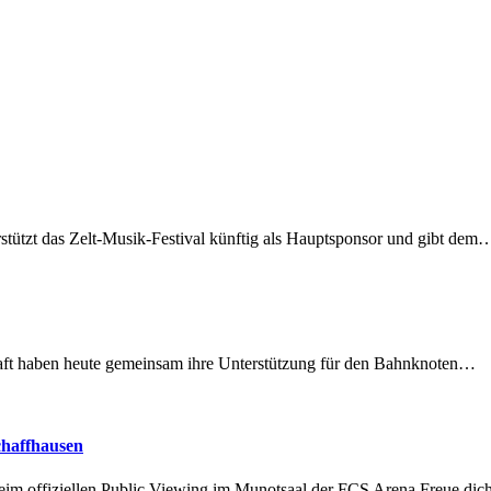
rstützt das Zelt-Musik-Festival künftig als Hauptsponsor und gibt dem
lschaft haben heute gemeinsam ihre Unterstützung für den Bahnknoten…
chaffhausen
beim offiziellen Public Viewing im Munotsaal der FCS Arena.Freue di