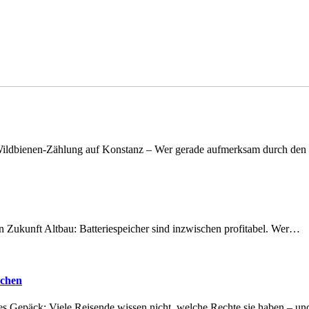
n Wildbienen-Zählung auf Konstanz – Wer gerade aufmerksam durch de
nen Zukunft Altbau: Batteriespeicher sind inzwischen profitabel. Wer…
achen
tes Gepäck: Viele Reisende wissen nicht, welche Rechte sie haben – 