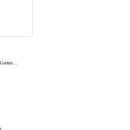
n Garten…
und…