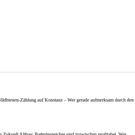
n Wildbienen-Zählung auf Konstanz – Wer gerade aufmerksam durch de
nen Zukunft Altbau: Batteriespeicher sind inzwischen profitabel. Wer…