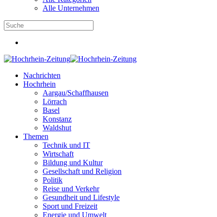
Alle Unternehmen
Nachrichten
Hochrhein
Aargau/Schaffhausen
Lörrach
Basel
Konstanz
Waldshut
Themen
Technik und IT
Wirtschaft
Bildung und Kultur
Gesellschaft und Religion
Politik
Reise und Verkehr
Gesundheit und Lifestyle
Sport und Freizeit
Energie und Umwelt