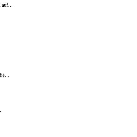
ch auf…
 die…
…