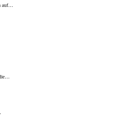
ch auf…
 die…
…