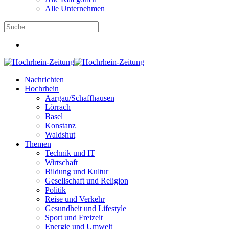
Alle Unternehmen
Nachrichten
Hochrhein
Aargau/Schaffhausen
Lörrach
Basel
Konstanz
Waldshut
Themen
Technik und IT
Wirtschaft
Bildung und Kultur
Gesellschaft und Religion
Politik
Reise und Verkehr
Gesundheit und Lifestyle
Sport und Freizeit
Energie und Umwelt