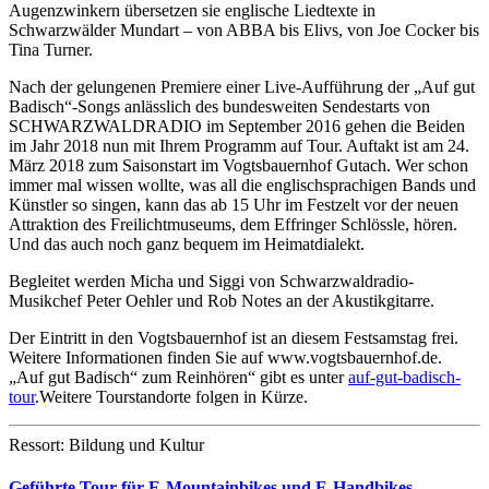
Augenzwinkern übersetzen sie englische Liedtexte in
Schwarzwälder Mundart – von ABBA bis Elivs, von Joe Cocker bis
Tina Turner.
Nach der gelungenen Premiere einer Live-Aufführung der „Auf gut
Badisch“-Songs anlässlich des bundesweiten Sendestarts von
SCHWARZWALDRADIO im September 2016 gehen die Beiden
im Jahr 2018 nun mit Ihrem Programm auf Tour. Auftakt ist am 24.
März 2018 zum Saisonstart im Vogtsbauernhof Gutach. Wer schon
immer mal wissen wollte, was all die englischsprachigen Bands und
Künstler so singen, kann das ab 15 Uhr im Festzelt vor der neuen
Attraktion des Freilichtmuseums, dem Effringer Schlössle, hören.
Und das auch noch ganz bequem im Heimatdialekt.
Begleitet werden Micha und Siggi von Schwarzwaldradio-
Musikchef Peter Oehler und Rob Notes an der Akustikgitarre.
Der Eintritt in den Vogtsbauernhof ist an diesem Festsamstag frei.
Weitere Informationen finden Sie auf www.vogtsbauernhof.de.
„Auf gut Badisch“ zum Reinhören“ gibt es unter
auf-gut-badisch-
tour
.Weitere Tourstandorte folgen in Kürze.
Ressort: Bildung und Kultur
Geführte Tour für E-Mountainbikes und E-Handbikes