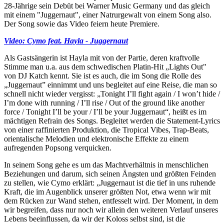
28-Jährige sein Debüt bei Warner Music Germany und das gleich
mit einem "Juggernaut", einer Natrurgewalt von einem Song also.
Der Song sowie das Video feiern heute Premiere.
Video: Cymo feat. Hayla - Juggernaut
Als Gastsängerin ist Hayla mit von der Partie, deren kraftvolle
Stimme man u.a. aus dem schwedischen Platin-Hit „Lights Out"
von DJ Katch kennt. Sie ist es auch, die im Song die Rolle des
„Juggernaut” einnimmt und uns begleitet auf eine Reise, die man so
schnell nicht wieder vergisst: „Tonight I’ll fight again / I won’t hide /
I’m done with running / I’ll rise / Out of the ground like another
force / Tonight I’ll be your / I’ll be your Juggernaut“, heißt es im
mächtigen Refrain des Songs. Begleitet werden die Statement-Lyrics
von einer raffinierten Produktion, die Tropical Vibes, Trap-Beats,
orientalische Melodien und elektronische Effekte zu einem
aufregenden Popsong verquicken.
In seinem Song gehe es um das Machtverhältnis in menschlichen
Beziehungen und darum, sich seinen Ängsten und größten Feinden
zu stellen, wie Cymo erklärt: „Juggernaut ist die tief in uns ruhende
Kraft, die im Augenblick unserer größten Not, etwa wenn wir mit
dem Rücken zur Wand stehen, entfesselt wird. Der Moment, in dem
wir begreifen, dass nur noch wir allein den weiteren Verlauf unseres
Lebens beeinflussen, da wir der Koloss selbst sind, ist die