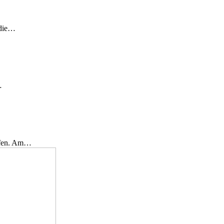
 die…
…
effen. Am…