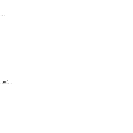
em…
!…
ch auf…