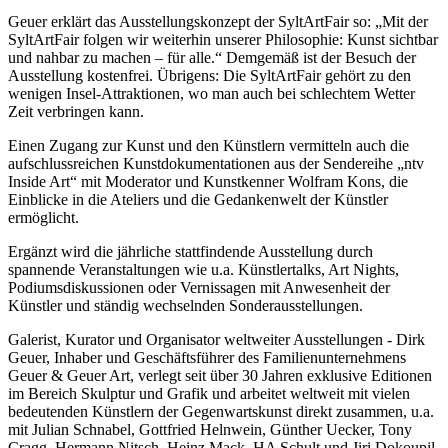
Geuer erklärt das Ausstellungskonzept der SyltArtFair so: „Mit der
SyltArtFair folgen wir weiterhin unserer Philosophie: Kunst sichtbar
und nahbar zu machen – für alle.“ Demgemäß ist der Besuch der
Ausstellung kostenfrei. Übrigens: Die SyltArtFair gehört zu den
wenigen Insel-Attraktionen, wo man auch bei schlechtem Wetter
Zeit verbringen kann.
Einen Zugang zur Kunst und den Künstlern vermitteln auch die
aufschlussreichen Kunstdokumentationen aus der Sendereihe „ntv
Inside Art“ mit Moderator und Kunstkenner Wolfram Kons, die
Einblicke in die Ateliers und die Gedankenwelt der Künstler
ermöglicht.
Ergänzt wird die jährliche stattfindende Ausstellung durch
spannende Veranstaltungen wie u.a. Künstlertalks, Art Nights,
Podiumsdiskussionen oder Vernissagen mit Anwesenheit der
Künstler und ständig wechselnden Sonderausstellungen.
Galerist, Kurator und Organisator weltweiter Ausstellungen - Dirk
Geuer, Inhaber und Geschäftsführer des Familienunternehmens
Geuer & Geuer Art, verlegt seit über 30 Jahren exklusive Editionen
im Bereich Skulptur und Grafik und arbeitet weltweit mit vielen
bedeutenden Künstlern der Gegenwartskunst direkt zusammen, u.a.
mit Julian Schnabel, Gottfried Helnwein, Günther Uecker, Tony
Cragg, Hermann Nitsch, Heinz Mack, HA Schult und Jiri Dokoupil.