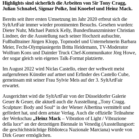
Highlights sind sicherlich die Arbeiten von Sir Tony Cragg,
Julian Schnabel, Sigmar Polke, Imi Knoebel und Heinz Mack.
Bereits seit ihrer ersten Umsetzung im Jahr 2020 erfreut sich die
SyltArtFair immer wieder prominenten Besuchs. Gesehen wurden:
Dieter Nuhr, Michael Patrick Kelly, Bundesfinanzminister Christian
Lindner, der die Ausstellung nach seiner Hochzeit aufsuchte,
Fußballtrainer Jürgen Klopp, Topmodel und Unternehmerin Barbara
Meier, Fecht-Olympiasiegerin Britta Heidemann, TV-Moderator
Wolfram Kons und Daimler Truck Chef-Kommunikator Jörg Howe,
der sogar gleich sein eigenes Talk-Format platzierte.
Im August 2022 wird Niclas Castello, einer der weltweit meist
aufgerufenen Künstler auf artnet und Erfinder des Castello Cube,
gemeinsam mit seiner Frau Sylvie Meis auf der 3. SyltArtFair
erwartet.
Ausgerichtet wird die SyltArtFair von der Düsseldorfer Galerie
Geuer & Geuer, die aktuell auch die Ausstellung „Tony Cragg.
Sculpture: Body and Soul“ in der Wiener Albertina vermittelt und
gefördert hat, und dem artstar Verlag. Auch die offizielle Teilnahme
der Werkschau
„
Heinz Mack
– Vibration of Light / Vibrazione
della luce“ an der derzeitigen Biennale in Venedig (Ausstellungsort:
die geschichtsträchtige Biblioteca Nazionale Marciana) wurde von
Dirk Geuer ermöglichen.