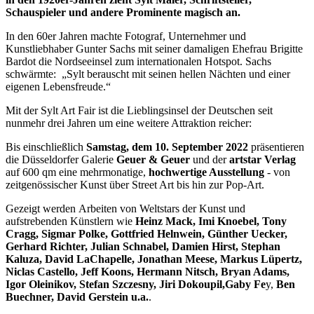
Schauspieler und andere Prominente magisch an.
In den 60er Jahren machte Fotograf, Unternehmer und
Kunstliebhaber Gunter Sachs mit seiner damaligen Ehefrau Brigitte
Bardot die Nordseeinsel zum internationalen Hotspot. Sachs
schwärmte: „Sylt berauscht mit seinen hellen Nächten und einer
eigenen Lebensfreude.“
Mit der Sylt Art Fair ist die Lieblingsinsel der Deutschen seit
nunmehr drei Jahren um eine weitere Attraktion reicher:
Bis einschließlich
Samstag, dem 10. September 2022
präsentieren
die Düsseldorfer Galerie
Geuer & Geuer
und der
artstar Verlag
auf 600 qm eine mehrmonatige,
hochwertige Ausstellung
- von
zeitgenössischer Kunst über Street Art bis hin zur Pop-Art.
Gezeigt werden Arbeiten von Weltstars der Kunst und
aufstrebenden Künstlern wie
Heinz Mack, Imi Knoebel, Tony
Cragg, Sigmar Polke, Gottfried Helnwein, Günther Uecker,
Gerhard Richter, Julian Schnabel, Damien Hirst, Stephan
Kaluza, David LaChapelle, Jonathan Meese, Markus Lüpertz,
Niclas Castello, Jeff Koons, Hermann Nitsch, Bryan Adams,
Igor Oleinikov, Stefan Szczesny, Jiri Dokoupil,
Gaby Fe
y,
Ben
Buechner, David Gerstein u.a.
.