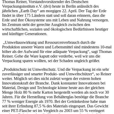
Thomas Reiner, Vorstandsvorsitzender des Deutschen
Verpackungsinstituts e.V. (dvi) heute in Berlin anlässlich des
jährlichen „Earth Day“ am morgigen 22. April. Der Tag der Erde
findet in über 175 Ländern statt und soll daran erinnern, dass die
Erde und ihre Ökosysteme uns mit Leben und Nahrung versorgen.
Im Zentrum steht der gerechte Ausgleich zwischen den
wirtschaftlichen, sozialen und ökologischen Bedürfnissen heutiger
und künftiger Generationen.
„Umweltauswirkung und Ressourcenverbrauch durch die
Produktion unserer Waren und Lebensmittel sind mindestens 10-mal
höher als der Aufwand für eine adäquate Verpackung“, sagt Thomas
Reiner. Gehe die Ware kaputt oder verderbe, weil wir uns die
Verpackung sparen wollten, sei der Schaden ungleich größer.
„Produktschutz ist Umweltschutz. Und die Verpackung ist ein sehr
zuverlässiger und smarter Produkt- und Umweltschützer“, so Reiner
weiter. Möglich sei dies nicht zuletzt wegen der extrem hohen
Innovationskraft der Branche. Dank konstanter Innovationen bei
Material, Design und Technologie könne heute aus der gleichen
Menge Holz 80 % mehr Karton hergestellt werden als noch vor 30
Jahren. Für die Herstellung von Behälterglas benötige die Branche
77 % weniger Energie als 1970. Bei der Getränkedose habe man
seit ihrer Erfindung 87,5 % des Materials eingespart. Das Gewicht
einer PET-Flasche sei im Vergleich zu 2003 um 55 % verringert