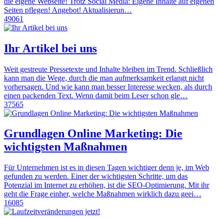
die eigene Webseite! Trotz Social Media: Eigene Inhalte auf eigenen
Seiten pflegen! Angebot! Aktualisierun…
49061
Ihr Artikel bei uns
Weit gestreute Pressetexte und Inhalte bleiben im Trend. Schließlich
kann man die Wege, durch die man aufmerksamkeit erlangt nicht
vorhersagen. Und wie kann man besser Interesse wecken, als durch
einen packenden Text. Wenn damit beim Leser schon gle…
37565
Grundlagen Online Marketing: Die
wichtigsten Maßnahmen
Für Unternehmen ist es in diesen Tagen wichtiger denn je, im Web
gefunden zu werden. Einer der wichtigsten Schritte, um das
Potenzial im Internet zu erhöhen, ist die SEO-Optimierung. Mit ihr
geht die Frage einher, welche Maßnahmen wirklich dazu geei…
16085