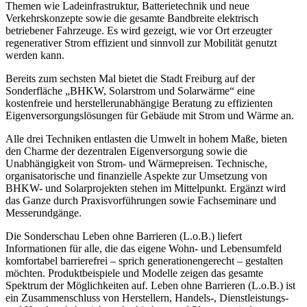
Themen wie Ladeinfrastruktur, Batterietechnik und neue
Verkehrskonzepte sowie die gesamte Bandbreite elektrisch
betriebener Fahrzeuge. Es wird gezeigt, wie vor Ort erzeugter
regenerativer Strom effizient und sinnvoll zur Mobilität genutzt
werden kann.
Bereits zum sechsten Mal bietet die Stadt Freiburg auf der
Sonderfläche „BHKW, Solarstrom und Solarwärme“ eine
kostenfreie und herstellerunabhängige Beratung zu effizienten
Eigenversorgungslösungen für Gebäude mit Strom und Wärme an.
Alle drei Techniken entlasten die Umwelt in hohem Maße, bieten
den Charme der dezentralen Eigenversorgung sowie die
Unabhängigkeit von Strom- und Wärmepreisen. Technische,
organisatorische und finanzielle Aspekte zur Umsetzung von
BHKW- und Solarprojekten stehen im Mittelpunkt. Ergänzt wird
das Ganze durch Praxisvorführungen sowie Fachseminare und
Messerundgänge.
Die Sonderschau Leben ohne Barrieren (L.o.B.) liefert
Informationen für alle, die das eigene Wohn- und Lebensumfeld
komfortabel barrierefrei – sprich generationengerecht – gestalten
möchten. Produktbeispiele und Modelle zeigen das gesamte
Spektrum der Möglichkeiten auf. Leben ohne Barrieren (L.o.B.) ist
ein Zusammenschluss von Herstellern, Handels-, Dienstleistungs-