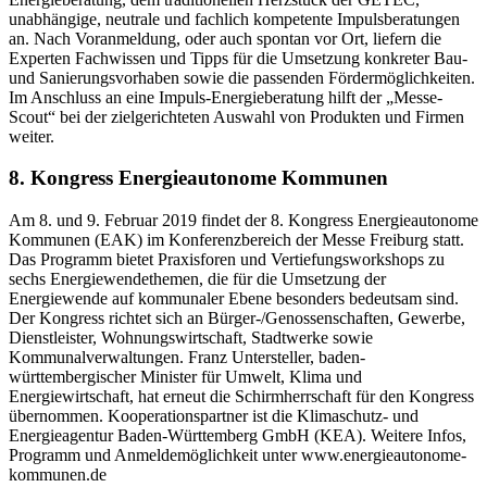
unabhängige, neutrale und fachlich kompetente Impulsberatungen
an. Nach Voranmeldung, oder auch spontan vor Ort, liefern die
Experten Fachwissen und Tipps für die Umsetzung konkreter Bau-
und Sanierungsvorhaben sowie die passenden Fördermöglichkeiten.
Im Anschluss an eine Impuls-Energieberatung hilft der „Messe-
Scout“ bei der zielgerichteten Auswahl von Produkten und Firmen
weiter.
8. Kongress Energieautonome Kommunen
Am 8. und 9. Februar 2019 findet der 8. Kongress Energieautonome
Kommunen (EAK) im Konferenzbereich der Messe Freiburg statt.
Das Programm bietet Praxisforen und Vertiefungsworkshops zu
sechs Energiewendethemen, die für die Umsetzung der
Energiewende auf kommunaler Ebene besonders bedeutsam sind.
Der Kongress richtet sich an Bürger-/Genossenschaften, Gewerbe,
Dienstleister, Wohnungswirtschaft, Stadtwerke sowie
Kommunalverwaltungen. Franz Untersteller, baden-
württembergischer Minister für Umwelt, Klima und
Energiewirtschaft, hat erneut die Schirmherrschaft für den Kongress
übernommen. Kooperationspartner ist die Klimaschutz- und
Energieagentur Baden-Württemberg GmbH (KEA). Weitere Infos,
Programm und Anmeldemöglichkeit unter www.energieautonome-
kommunen.de