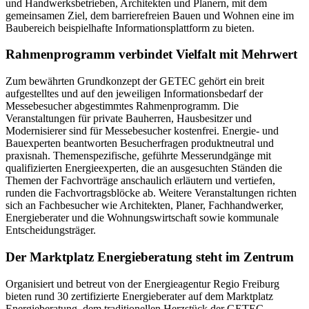
und Handwerksbetrieben, Architekten und Planern, mit dem
gemeinsamen Ziel, dem barrierefreien Bauen und Wohnen eine im
Baubereich beispielhafte Informationsplattform zu bieten.
Rahmenprogramm verbindet Vielfalt mit Mehrwert
Zum bewährten Grundkonzept der GETEC gehört ein breit
aufgestelltes und auf den jeweiligen Informationsbedarf der
Messebesucher abgestimmtes Rahmenprogramm. Die
Veranstaltungen für private Bauherren, Hausbesitzer und
Modernisierer sind für Messebesucher kostenfrei. Energie- und
Bauexperten beantworten Besucherfragen produktneutral und
praxisnah. Themenspezifische, geführte Messerundgänge mit
qualifizierten Energieexperten, die an ausgesuchten Ständen die
Themen der Fachvorträge anschaulich erläutern und vertiefen,
runden die Fachvortragsblöcke ab. Weitere Veranstaltungen richten
sich an Fachbesucher wie Architekten, Planer, Fachhandwerker,
Energieberater und die Wohnungswirtschaft sowie kommunale
Entscheidungsträger.
Der Marktplatz Energieberatung steht im Zentrum
Organisiert und betreut von der Energieagentur Regio Freiburg
bieten rund 30 zertifizierte Energieberater auf dem Marktplatz
Energieberatung, dem traditionellen Herzstück der GETEC,