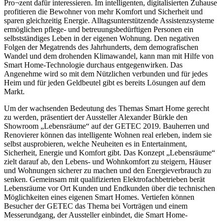
Pro¬zent dafür interessieren. Im intelligenten, digitalisierten Zuhause
profitieren die Bewohner von mehr Komfort und Sicherheit und
sparen gleichzeitig Energie. Alltagsunterstützende Assistenzsysteme
ermöglichen pflege- und betreuungsbedürftigen Personen ein
selbstständiges Leben in der eigenen Wohnung. Den negativen
Folgen der Megatrends des Jahrhunderts, dem demografischen
Wandel und dem drohenden Klimawandel, kann man mit Hilfe von
Smart Home-Technologie durchaus entgegenwirken. Das
Angenehme wird so mit dem Nützlichen verbunden und für jedes
Heim und für jeden Geldbeutel gibt es bereits Lösungen auf dem
Markt.
Um der wachsenden Bedeutung des Themas Smart Home gerecht
zu werden, präsentiert der Aussteller Alexander Bürkle den
Showroom „Lebensräume“ auf der GETEC 2019. Bauherren und
Renovierer können das intelligente Wohnen real erleben, indem sie
selbst ausprobieren, welche Neuheiten es in Entertainment,
Sicherheit, Energie und Komfort gibt. Das Konzept „Lebensräume“
zielt darauf ab, den Lebens- und Wohnkomfort zu steigern, Häuser
und Wohnungen sicherer zu machen und den Energieverbrauch zu
senken. Gemeinsam mit qualifizierten Elektrofachbetrieben berät
Lebensräume vor Ort Kunden und Endkunden über die technischen
Möglichkeiten eines eigenen Smart Homes. Vertiefen können
Besucher der GETEC das Thema bei Vorträgen und einem
Messerundgang, der Aussteller einbindet, die Smart Home-