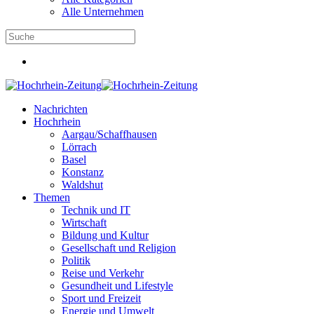
Alle Unternehmen
Nachrichten
Hochrhein
Aargau/Schaffhausen
Lörrach
Basel
Konstanz
Waldshut
Themen
Technik und IT
Wirtschaft
Bildung und Kultur
Gesellschaft und Religion
Politik
Reise und Verkehr
Gesundheit und Lifestyle
Sport und Freizeit
Energie und Umwelt