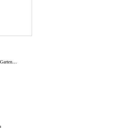
n Garten…
und…