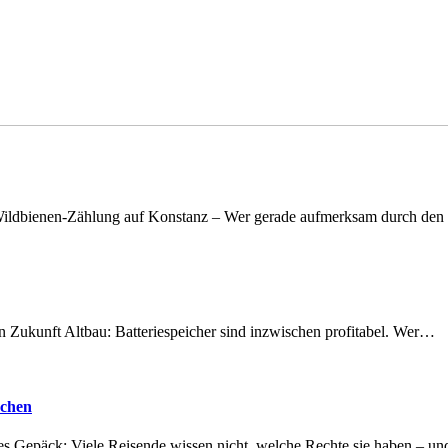
n Wildbienen-Zählung auf Konstanz – Wer gerade aufmerksam durch de
nen Zukunft Altbau: Batteriespeicher sind inzwischen profitabel. Wer…
achen
tes Gepäck: Viele Reisende wissen nicht, welche Rechte sie haben – 