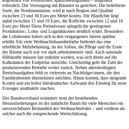
abgesehen von vereinzelten Spätfrostereignissen – insgesamt
erfreulich. Die Versorgung mit Bäumen ist gesichert. Die beliebteste
Sorte, die Nordmanntanne, wird je nach Region und Qualität
zwischen 23 und 30 Euro pro Meter kosten. Die Blaufichte liegt
stabil zwischen 15 und 19 Euro, die Rotfichte zwischen 12 und 16
Euro pro Meter Diese Preisniveaus spiegeln die gestiegenen
Produktions-, Lohn- und Logistikkosten deutlich wider. Besonders
die Lohnkosten haben sich in den vergangenen Jahren spürbar
erhöht: Für viele Weihnachtsbaumbetriebe bedeutet das eine
erhebliche Mehrbelastung, da der Anbau, die Pflege und die Ernte
der Bäume nach wie vor stark arbeitsintensiv sind. Auch saisonale
Hilfskräfte müssen fair entlohnt werden, was sich direkt auf die
Kalkulation der Endpreise auswirkt. Gleichzeitig geht die Zahl der
produzierenden Betriebe weiter zurück. Neben altersbedingten
Betriebsaufgaben fehlt es vielerorts an Nachfolger:innen, die den
Familienbetrieb übernehmen möchten. Hinzu kommt, dass steigende
Kosten und ein hoher bürokratischer Aufwand den Einstieg für neue
Erzeuger unattraktiv machen.
Der Bundesverband resümiert: trotz der bestehenden
Herausforderungen ist der natürliche Baum für viele Menschen ein
unverzichtbarer Bestandteil des Weihnachtsfestes – und verdient als
solcher auch die entsprechende Wertschätzung.