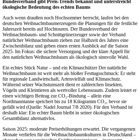
Bundesverband gibt Preis-Trends bekannt und unterstreicht
ökologische Bedeutung des echten Baums
Auch wenn draußen noch Hochsommer herrscht, laufen bei den
deutschen Weihnachtsbaumerzeugern die Planungen für die festliche
Jahreszeit bereits auf Hochtouren. Der Bundesverband der
Weihnachtsbaum- und Schnittgrünerzeuger sowie der Verband
natürlicher Weihnachtsbaum ziehen zur Halbzeit des Jahres eine
Zwischenbilanz und geben einen ersten Ausblick auf die Saison
2025. Im Fokus: die sichere Versorgung und der klare Appell für
den natürlichen Weihnachtsbaum als ökologisch sinnvolle Wahl.
Ein echtes Stück Natur – und ein Klimaschützer Der natürliche
Weihnachtsbaum ist weit mehr als bloßer Festtagsschmuck: Er steht
für regionale Landwirtschaft, Artenvielfalt und Klimaschutz.
Während seiner Wachstumszeit dient er zahlreichen Insekten,
Vögeln und Kleintieren als wertvoller Lebensraum. Zudem leistet er
einen wichtigen Beitrag zur CO₂-Bindung – allein eine
Nordmanntanne speichert bis zu 18 Kilogramm CO₂, bevor sie
gefällt wird (Quelle: Nadel Journal 7/8 2020). Für den Verband ist
deshalb klar: Ein echter Baum bleibt in seiner ökologischen
Gesamtbilanz alternativlos.
Saison 2025: moderate Preiserhöhungen erwartet. Die vergangenen
Monate verliefen für die Weihnachtsbaumkulturen in Deutschland –