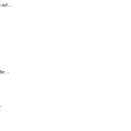
ch auf…
 die…
…