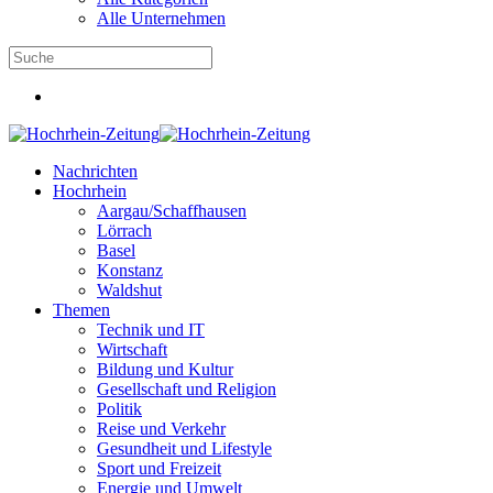
Alle Unternehmen
Nachrichten
Hochrhein
Aargau/Schaffhausen
Lörrach
Basel
Konstanz
Waldshut
Themen
Technik und IT
Wirtschaft
Bildung und Kultur
Gesellschaft und Religion
Politik
Reise und Verkehr
Gesundheit und Lifestyle
Sport und Freizeit
Energie und Umwelt